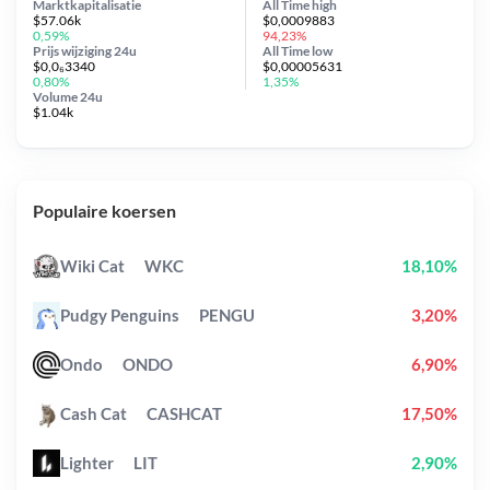
Marktkapitalisatie
All Time
high
$57.06k
$0,0009883
0,59%
94,23%
Prijs wijziging
24u
All Time
low
$0,0₆3340
$0,00005631
0,80%
1,35%
Volume 24u
$1.04k
Populaire koersen
Wiki Cat
WKC
18,10%
Pudgy Penguins
PENGU
3,20%
Ondo
ONDO
6,90%
Cash Cat
CASHCAT
17,50%
Lighter
LIT
2,90%