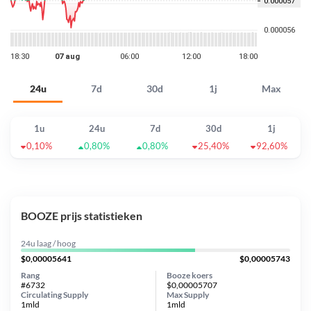
24u
7d
30d
1j
Max
1u
24u
7d
30d
1j
0,10%
0,80%
0,80%
25,40%
92,60%
BOOZE prijs statistieken
24u laag / hoog
$0,00005641
$0,00005743
Rang
Booze koers
#6732
$0,00005707
Circulating Supply
Max Supply
1mld
1mld