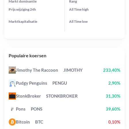
Markt dominantie
Rang
Prijs wijziging
24h
All Time
high
Marktkapitalisatie
All Time
low
Populaire koersen
Jimothy The Raccoon
JIMOTHY
233,40%
Pudgy Penguins
PENGU
2,90%
StonkBroker
STONKBROKER
31,30%
Pons
PONS
39,60%
Bitcoin
BTC
0,10%