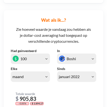
Wat als ik...?
Zie hoeveel waarde je vandaag zou hebben als
je dollar-cost averaging had toegepast op
verschillende cryptocurrencies.
Had geïnvesteerd
In
$
Elke
Sinds
Totale waarde
$
905,83
- 0,00%
- $ 1.894,17