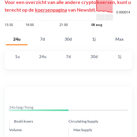
Voor een overzicht van alle andere crypto koersen, kunt u
terecht op de
koersenpagina
van Newsbit.
24u
7d
30d
1j
Max
1u
24u
7d
30d
1j
24u laag / hoog
Boshi koers
Circulating Supply
Volume
Max Supply