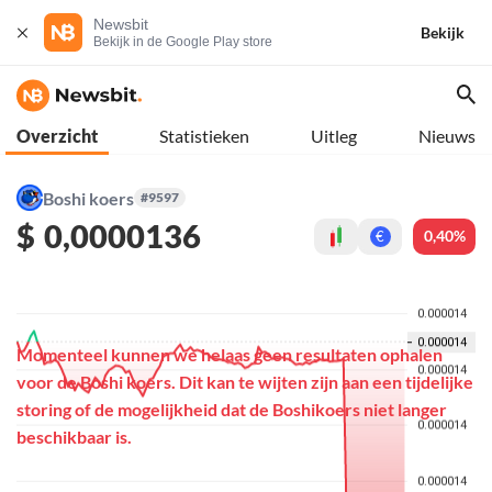
Newsbit
Bekijk
Bekijk in de Google Play store
Overzicht
Statistieken
Uitleg
Nieuws
Boshi koers
#9597
$
0,0000136
0,40%
€
Momenteel kunnen we helaas geen resultaten ophalen
voor de Boshi koers. Dit kan te wijten zijn aan een tijdelijke
storing of de mogelijkheid dat de Boshikoers niet langer
beschikbaar is.