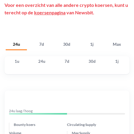
Voor een overzicht van alle andere crypto koersen, kunt u
terecht op de
koersenpagina
van Newsbit.
24u
7d
30d
1j
Max
1u
24u
7d
30d
1j
24u laag / hoog
Bounty koers
Circulating Supply
Volume
Max Supply