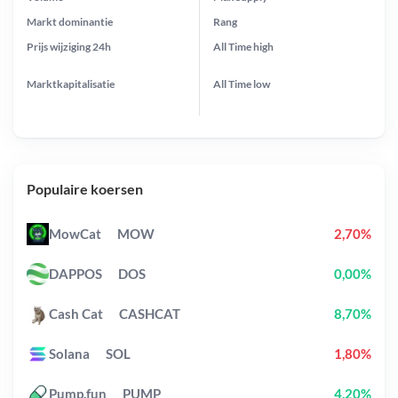
Markt dominantie
Rang
Prijs wijziging
24h
All Time
high
Marktkapitalisatie
All Time
low
Populaire koersen
MowCat
MOW
2,70%
DAPPOS
DOS
0,00%
Cash Cat
CASHCAT
8,70%
Solana
SOL
1,80%
Pump.fun
PUMP
4,20%