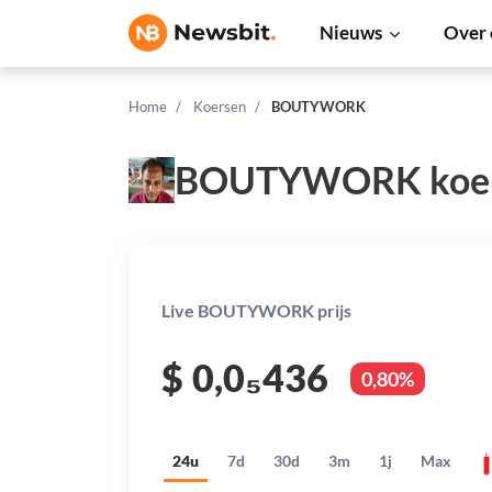
Nieuws
Over 
Home
Koersen
BOUTYWORK
BOUTYWORK koe
Live BOUTYWORK prijs
$
0,0₅436
0,80%
24u
7d
30d
3m
1j
Max