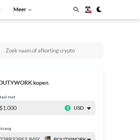
Meer
ba Inu
Dogecoin
Solana
BNB
OUTYWORK kopen
taal met
$
tvang