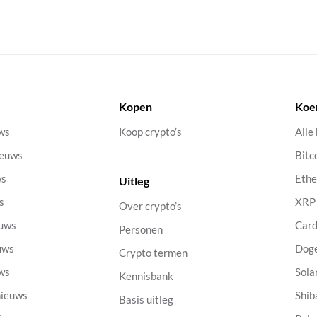
Kopen
Koe
uws
Koop crypto’s
Alle
ieuws
Bitc
ws
Eth
Uitleg
s
XRP
Over crypto’s
euws
Car
Personen
uws
Dog
Crypto termen
uws
Sola
Kennisbank
nieuws
Shib
Basis uitleg