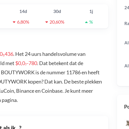
24
14d
30d
1j
6,80%
20,60%
%
R
Al
,0₅436
. Het 24 uurs handelsvolume van
ald met
$0,0₇-780
. Dat betekent dat de
Al
d. BOUTYWORK is de nummer 11786 en heeft
 BOUTYWORK kopen? Dat kan. De beste plekken
Coin, Binance en Coinbase. Je kunt meer
 pagina.
Po
als ik...?