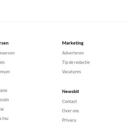
rsen
Marketing
 koersen
Adverteren
oin
Tip de redactie
ereum
Vacatures
dano
Newsbit
ecoin
Contact
na
Over ons
a Inu
Privacy