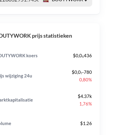
OUTYWORK prijs statistieken
OUTYWORK koers
$0,0₅436
$0,0₇-780
ijs wijziging
24u
0,80%
$4.37k
rktkapitalisatie
1,76%
olume
$1.26