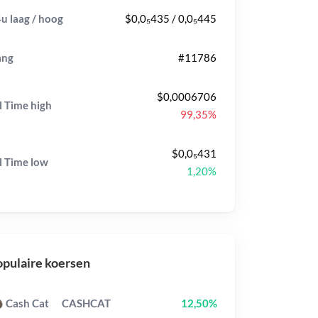
u laag / hoog
$0,0₅435 / 0,0₅445
ang
#11786
$0,0006706
l Time
high
99,35%
$0,0₅431
l Time
low
1,20%
pulaire koersen
Cash Cat
CASHCAT
12,50%