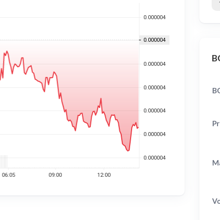
B
B
Pr
Ma
V