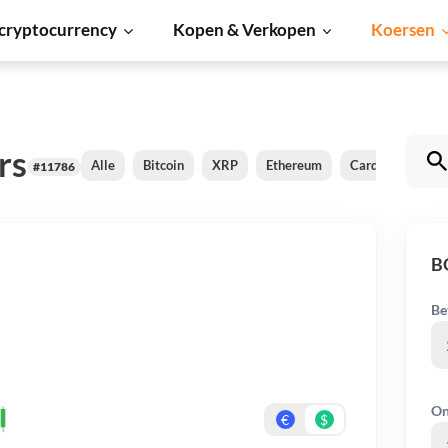
cryptocurrency
Kopen & Verkopen
Koersen
rs
Alle
Bitcoin
XRP
Ethereum
Cardano
Shi
#11786
B
Be
On
€
$