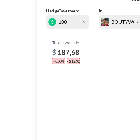
Had geïnvesteerd
In
$
Totale waarde
$
187,68
- 0,00%
- $ 12,32