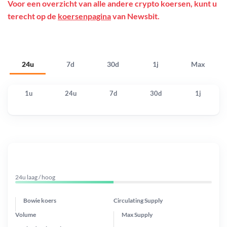
Voor een overzicht van alle andere crypto koersen, kunt u
terecht op de
koersenpagina
van Newsbit.
24u
7d
30d
1j
Max
1u
24u
7d
30d
1j
24u laag / hoog
Bowie koers
Circulating Supply
Volume
Max Supply