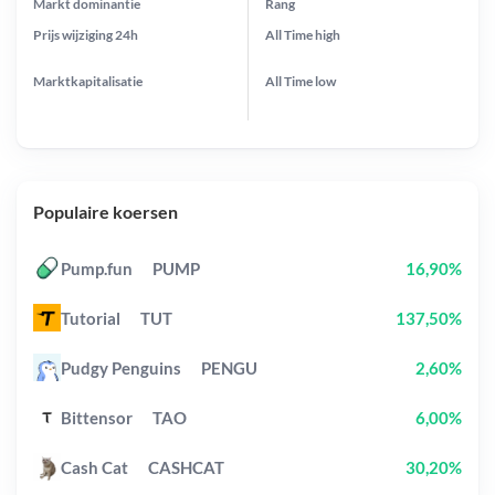
Markt dominantie
Rang
Prijs wijziging
24h
All Time
high
Marktkapitalisatie
All Time
low
Populaire koersen
Pump.fun
PUMP
16,90%
Tutorial
TUT
137,50%
Pudgy Penguins
PENGU
2,60%
Bittensor
TAO
6,00%
Cash Cat
CASHCAT
30,20%