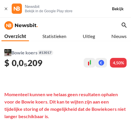
Newsbit
Bekijk
Bekijk in de Google Play store
Overzicht
Statistieken
Uitleg
Nieuws
Bowie koers
#13017
$
0,0₅209
4,50%
€
Momenteel kunnen we helaas geen resultaten ophalen
voor de Bowie koers. Dit kan te wijten zijn aan een
tijdelijke storing of de mogelijkheid dat de Bowiekoers niet
langer beschikbaar is.