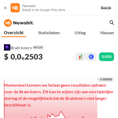
Newsbit
Bekijk
Bekijk in de Google Play store
Overzicht
Statistieken
Uitleg
Nieuws
Brain koers
#8320
$
0,0₆2503
0,00%
€
Momenteel kunnen we helaas geen resultaten ophalen
voor de Brain koers. Dit kan te wijten zijn aan een tijdelijke
storing of de mogelijkheid dat de Brainkoers niet langer
beschikbaar is.