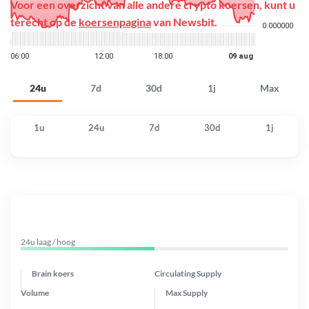
Voor een overzicht van alle andere crypto koersen, kunt u
terecht op de
koersenpagina
van Newsbit.
24u
7d
30d
1j
Max
1u
24u
7d
30d
1j
24u laag / hoog
Brain koers
Circulating Supply
Volume
Max Supply