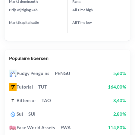
Markt dominantie
Rang
Prijs wijziging
24h
All Time
high
Marktkapitalisatie
All Time
low
Populaire koersen
Pudgy Penguins
PENGU
5,60%
Tutorial
TUT
164,00%
Bittensor
TAO
8,40%
Sui
SUI
2,80%
Fake World Assets
FWA
114,80%