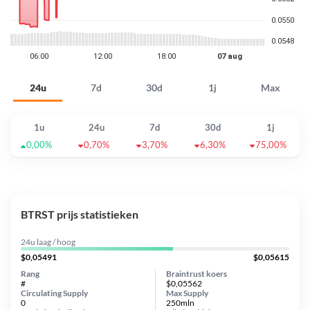
24u
7d
30d
1j
Max
1u
24u
7d
30d
1j
0,00%
0,70%
3,70%
6,30%
75,00%
BTRST prijs statistieken
24u laag / hoog
$0,05491
$0,05615
Rang
Braintrust koers
#
$0,05562
Circulating Supply
Max Supply
0
250mln