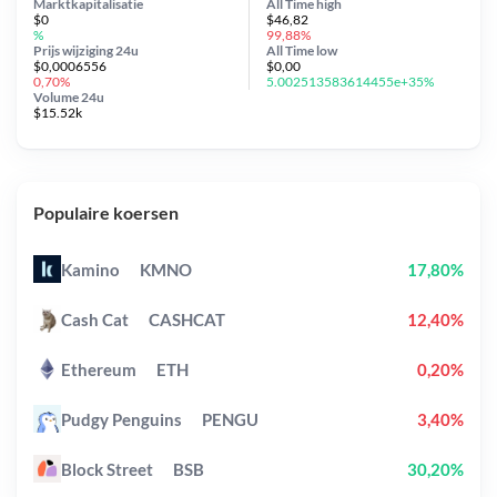
Marktkapitalisatie
All Time
high
$0
$46,82
%
99,88%
Prijs wijziging
24u
All Time
low
$0,0006556
$0,00
0,70%
5.002513583614455e+35%
Volume 24u
$15.52k
Populaire koersen
Kamino
KMNO
17,80%
Cash Cat
CASHCAT
12,40%
Ethereum
ETH
0,20%
Pudgy Penguins
PENGU
3,40%
Block Street
BSB
30,20%