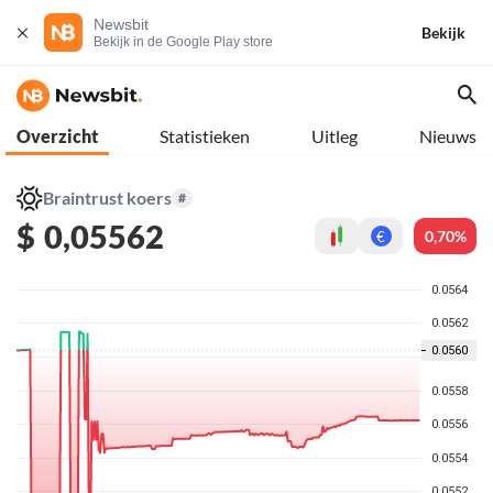
Newsbit
Bekijk
Bekijk in de Google Play store
Overzicht
Statistieken
Uitleg
Nieuws
Braintrust koers
#
$
0,05562
0,70%
€