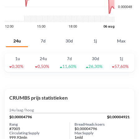
24u
7d
30d
1j
Max
1u
24u
7d
30d
1j
0,30%
0,50%
11,60%
26,30%
57,60%
CRUMBS prijs statistieken
24u laag / hoog
$0,00004796
$0,00004921
Rang
BreadHeads koers
#7005
$0,00004796
Circulating Supply
Max Supply
999.93mln
1mld