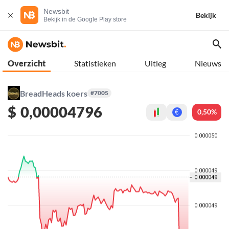
Newsbit
Bekijk
Bekijk in de Google Play store
Overzicht
Statistieken
Uitleg
Nieuws
BreadHeads koers
#7005
$
0,00004796
0,50%
€