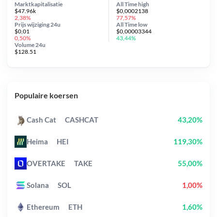
Marktkapitalisatie
All Time
high
$47.96k
$0,0002138
2,38%
77,57%
Prijs wijziging
24u
All Time
low
$0,01
$0,00003344
0,50%
43,44%
Volume 24u
$128.51
Populaire koersen
Cash Cat
CASHCAT
43,20%
Heima
HEI
119,30%
OVERTAKE
TAKE
55,00%
Solana
SOL
1,00%
Ethereum
ETH
1,60%