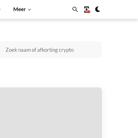
Meer
Cardano
Shiba Inu
Dogecoin
Solana
BNB
eakwave Tanker Shipping ETF (Ondo
kenized) kopen
taal met
$