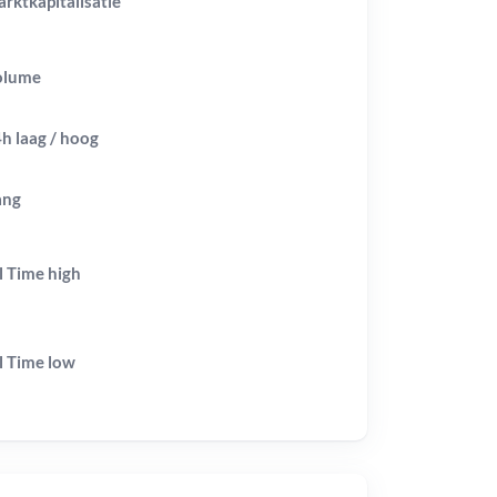
rktkapitalisatie
olume
h laag / hoog
ang
l Time
high
l Time
low