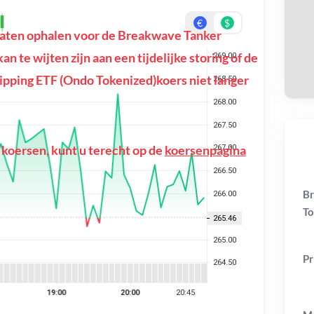
€
$
aten ophalen voor de Breakwave Tanker
On
n te wijten zijn aan een tijdelijke storing of de
pping ETF (Ondo Tokenized)koers niet langer
 koersen, kunt u terecht op de
koersenpagina
Br
To
Pr