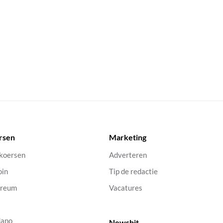
rsen
Marketing
 koersen
Adverteren
oin
Tip de redactie
ereum
Vacatures
dano
Newsbit