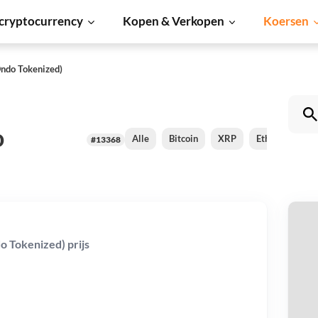
cryptocurrency
Kopen & Verkopen
Koersen
Ondo Tokenized)
o
Alle
Bitcoin
XRP
Ethereum
#13368
Br
 Tokenized) prijs
To
Be