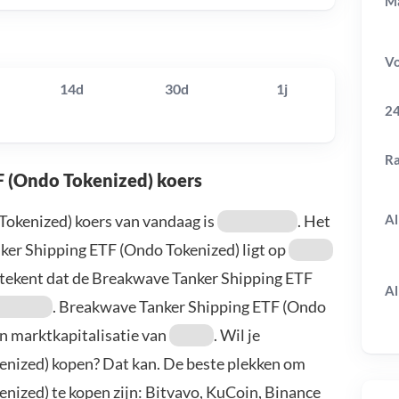
Ma
V
14d
30d
1j
24
R
F (Ondo Tokenized) koers
Al
okenized) koers van vandaag is
. Het
er Shipping ETF (Ondo Tokenized) ligt op
etekent dat de Breakwave Tanker Shipping ETF
Al
. Breakwave Tanker Shipping ETF (Ondo
n marktkapitalisatie van
. Wil je
nized) kopen? Dat kan. De beste plekken om
ized) te kopen zijn: Bitvavo, KuCoin, Binance