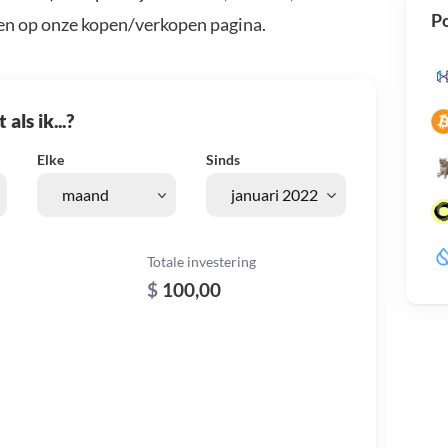
Po
en op onze kopen/verkopen pagina.
als ik...?
Elke
Sinds
Totale investering
$
100,00