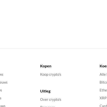
Kopen
Koe
uws
Koop crypto’s
Alle
ieuws
Bitc
ws
Eth
Uitleg
s
XRP
Over crypto’s
euws
Car