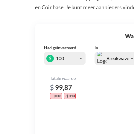
en Coinbase. Je kunt meer aanbieders vind
Wat 
Had geïnvesteerd
In
$
Totale waarde
$
99,87
- 0,00%
- $ 0,13