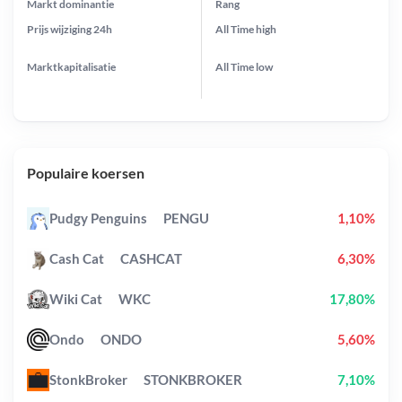
Markt dominantie
Rang
Prijs wijziging
24h
All Time
high
Marktkapitalisatie
All Time
low
Populaire koersen
Pudgy Penguins
PENGU
1,10%
Cash Cat
CASHCAT
6,30%
Wiki Cat
WKC
17,80%
Ondo
ONDO
5,60%
StonkBroker
STONKBROKER
7,10%