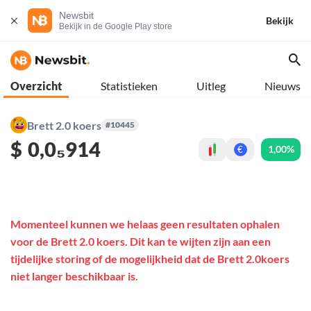
Newsbit
Bekijk
Bekijk in de Google Play store
Overzicht
Statistieken
Uitleg
Nieuws
Brett 2.0 koers
#10445
$
0,0₅914
1,00%
€
Momenteel kunnen we helaas geen resultaten ophalen
voor de Brett 2.0 koers. Dit kan te wijten zijn aan een
tijdelijke storing of de mogelijkheid dat de Brett 2.0koers
niet langer beschikbaar is.