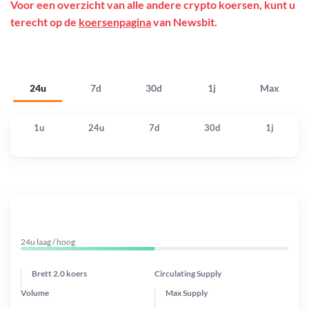
Voor een overzicht van alle andere crypto koersen, kunt u
terecht op de
koersenpagina
van Newsbit.
24u
7d
30d
1j
Max
1u
24u
7d
30d
1j
24u laag / hoog
Brett 2.0 koers
Circulating Supply
Volume
Max Supply