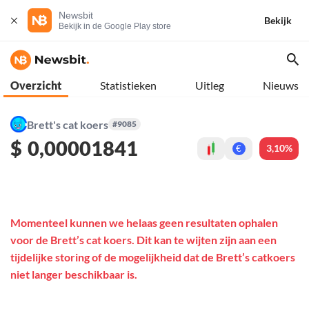
Newsbit
Bekijk
Bekijk in de Google Play store
Overzicht
Statistieken
Uitleg
Nieuws
Brett's cat koers
#9085
$
0,00001841
3,10%
€
Momenteel kunnen we helaas geen resultaten ophalen
voor de Brett’s cat koers. Dit kan te wijten zijn aan een
tijdelijke storing of de mogelijkheid dat de Brett’s catkoers
niet langer beschikbaar is.