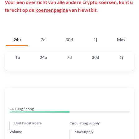
Voor een overzicht van alle andere crypto koersen, kunt u
terecht op de
koersenpagina
van Newsbit.
24u
7d
30d
1j
Max
1u
24u
7d
30d
1j
24u laag / hoog
Brett’s cat koers
Circulating Supply
Volume
Max Supply