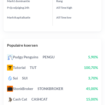
Markt dominantie
Rang
Prijs wijziging
24h
All Time
high
Marktkapitalisatie
All Time
low
Populaire koersen
Pudgy Penguins
PENGU
5,90%
Tutorial
TUT
100,70%
Sui
SUI
3,70%
StonkBroker
STONKBROKER
45,00%
Cash Cat
CASHCAT
15,00%