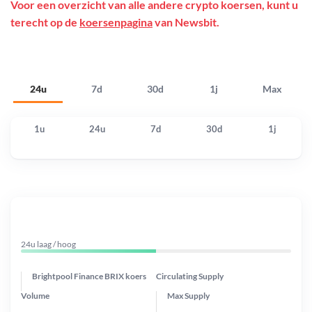
Voor een overzicht van alle andere crypto koersen, kunt u
terecht op de
koersenpagina
van Newsbit.
24u
7d
30d
1j
Max
1u
24u
7d
30d
1j
24u laag / hoog
Brightpool Finance BRIX koers
Circulating Supply
Volume
Max Supply