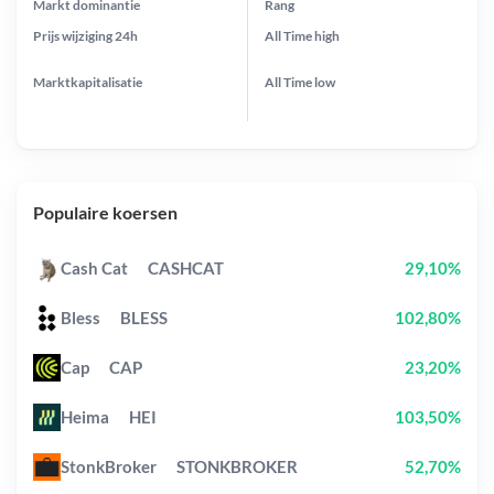
Markt dominantie
Rang
Prijs wijziging
24h
All Time
high
Marktkapitalisatie
All Time
low
Populaire koersen
Cash Cat
CASHCAT
29,10%
Bless
BLESS
102,80%
Cap
CAP
23,20%
Heima
HEI
103,50%
StonkBroker
STONKBROKER
52,70%