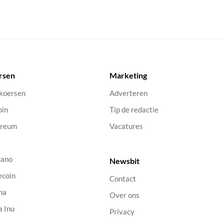
rsen
Marketing
 koersen
Adverteren
oin
Tip de redactie
ereum
Vacatures
dano
Newsbit
ecoin
Contact
na
Over ons
a Inu
Privacy