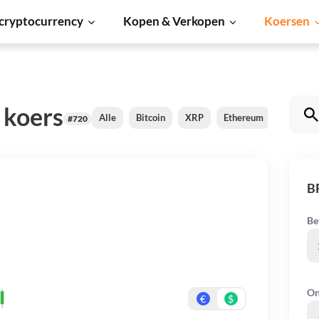
cryptocurrency
Kopen & Verkopen
Koersen
 koers
Alle
Bitcoin
XRP
Ethereum
Cardano
#720
B
Be
On
€
$