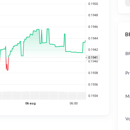
BR
BR
Pr
Ma
V