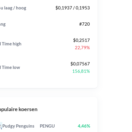
u laag / hoog
$0,1937 / 0,1953
ang
#720
$0,2517
l Time
high
22,79%
$0,07567
l Time
low
156,81%
pulaire koersen
Pudgy Penguins
PENGU
4,46%