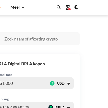
Meer
Shiba Inu
Dogecoin
Solana
BNB
RLA Digital BRLA kopen
taal met
$
tvang