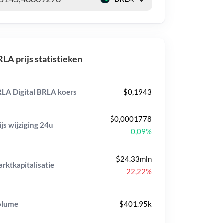
LA prijs statistieken
LA Digital BRLA koers
$0,1943
$0,0001778
ijs wijziging
24u
0,09%
$24.33mln
rktkapitalisatie
22,22%
olume
$401.95k