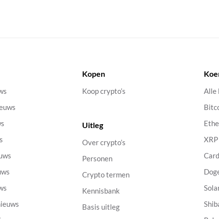
Kopen
Koe
uws
Koop crypto’s
Alle
ieuws
Bitc
ws
Eth
Uitleg
s
XRP
Over crypto’s
euws
Car
Personen
uws
Dog
Crypto termen
uws
Sola
Kennisbank
nieuws
Shib
Basis uitleg