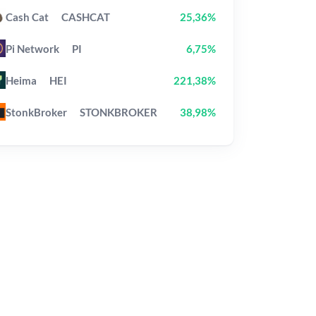
Cash Cat
CASHCAT
25,36%
Pi Network
PI
6,75%
Heima
HEI
221,38%
StonkBroker
STONKBROKER
38,98%