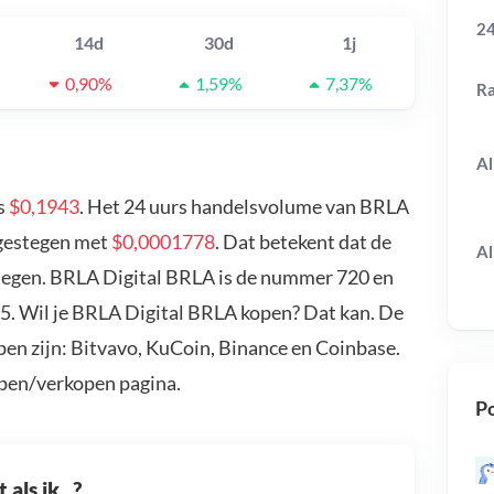
24
14d
30d
1j
0,90%
1,59%
7,37%
R
Al
s
$0,1943
. Het 24 uurs handelsvolume van BRLA
 gestegen met
$0,0001778
. Dat betekent dat de
Al
tegen. BRLA Digital BRLA is de nummer 720 en
15. Wil je BRLA Digital BRLA kopen? Dat kan. De
en zijn: Bitvavo, KuCoin, Binance en Coinbase.
open/verkopen pagina.
Po
als ik...?