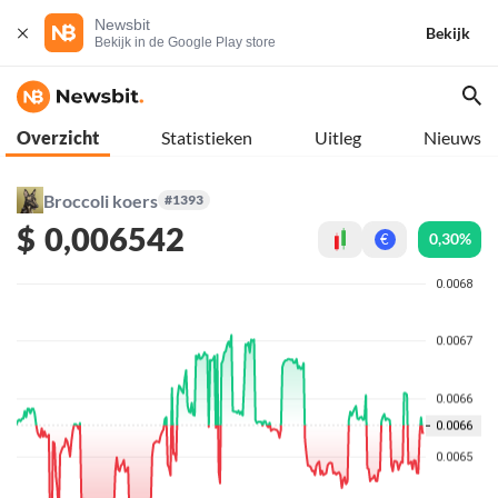
Newsbit
Bekijk
Bekijk in de Google Play store
Overzicht
Statistieken
Uitleg
Nieuws
Broccoli koers
#1393
$
0,006542
0,30%
€