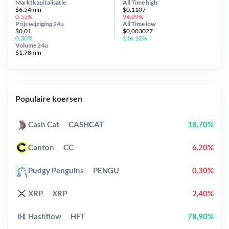
Marktkapitalisatie
All Time
high
$6.54mln
$0,1107
0,55%
94,09%
Prijs wijziging
24u
All Time
low
$0,01
$0,003027
0,30%
116,12%
Volume 24u
$1.78mln
Populaire koersen
Cash Cat
CASHCAT
18,70%
Canton
CC
6,20%
Pudgy Penguins
PENGU
0,30%
XRP
XRP
2,40%
Hashflow
HFT
78,90%