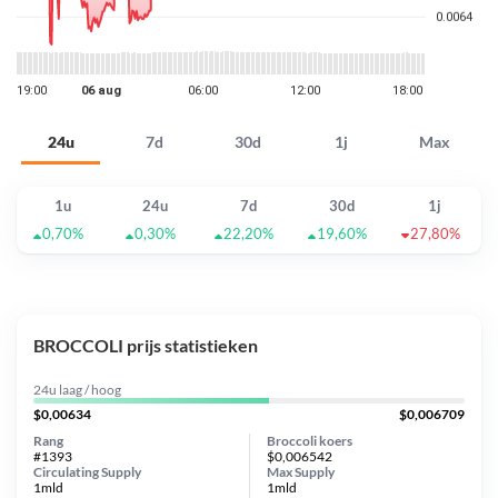
24u
7d
30d
1j
Max
1u
24u
7d
30d
1j
0,70%
0,30%
22,20%
19,60%
27,80%
BROCCOLI prijs statistieken
24u laag / hoog
$0,00634
$0,006709
Rang
Broccoli koers
#1393
$0,006542
Circulating Supply
Max Supply
1mld
1mld