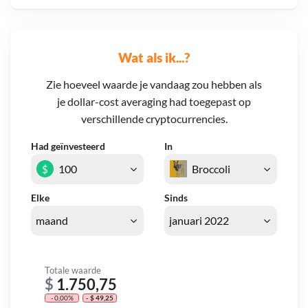
Wat als ik...?
Zie hoeveel waarde je vandaag zou hebben als
je dollar-cost averaging had toegepast op
verschillende cryptocurrencies.
Had geïnvesteerd
In
$
Elke
Sinds
Totale waarde
$
1.750,75
- 0,00%
- $ 49,25