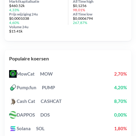
Marktkapitalisatie
All Time
high
$460.52k
$0,1256
4,33%
98,01%
Prijs wijziging
24u
All Time
low
$0,0001038
$0,0006794
4,60%
267,87%
Volume 24u
$15.41k
Populaire koersen
MowCat
MOW
2,70%
Pump.fun
PUMP
4,20%
Cash Cat
CASHCAT
8,70%
DAPPOS
DOS
0,00%
Solana
SOL
1,80%