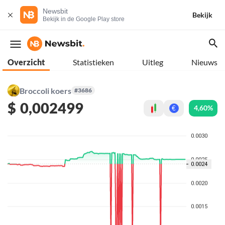
Newsbit
Bekijk
Bekijk in de Google Play store
Overzicht
Statistieken
Uitleg
Nieuws
Broccoli koers
#3686
$
0,002499
4,60%
€