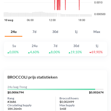
24u
7d
30d
1j
Max
1u
24u
7d
30d
1j
0,00%
4,60%
8,00%
19,10%
69,90%
BROCCOLI prijs statistieken
24u laag / hoog
$0,0006794
$0,002674
Rang
Broccoli koers
#3686
$0,002499
Circulating Supply
Max Supply
184.26mln
1mld