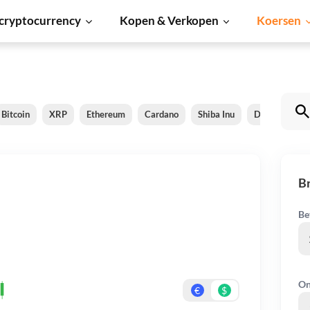
cryptocurrency
Kopen & Verkopen
Koersen
Bitcoin
XRP
Ethereum
Cardano
Shiba Inu
Dogecoin
B
Be
On
€
$