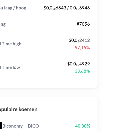
u laag / hoog
$0,0₁₀6843 / 0,0₁₀6946
ang
#7056
$0,0₈2412
l Time
high
97,15%
$0,0₁₀4929
l Time
low
39,68%
pulaire koersen
Biconomy
BICO
40,30%