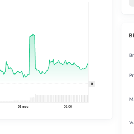
BR
Br
Pr
Ma
V