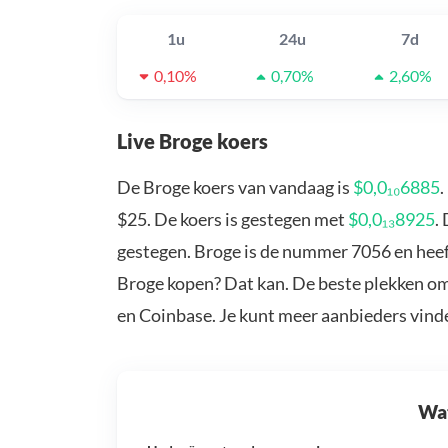
1u
24u
7d
0,10%
0,70%
2,60%
Live Broge koers
De Broge koers van vandaag is
$0,0₁₀6885
.
$25. De koers is gestegen met
$0,0₁₃8925
.
gestegen. Broge is de nummer 7056 en heeft
Broge kopen? Dat kan. De beste plekken om
en Coinbase. Je kunt meer aanbieders vind
Wat 