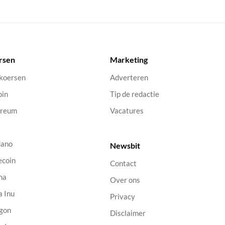
rsen
Marketing
 koersen
Adverteren
oin
Tip de redactie
ereum
Vacatures
dano
Newsbit
ecoin
Contact
na
Over ons
a Inu
Privacy
gon
Disclaimer