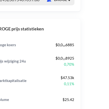
OGE prijs statistieken
oge koers
$0,0₁₀6885
$0,0₁₃8925
ijs wijziging
24u
0,70%
$47.53k
rktkapitalisatie
0,11%
olume
$25.42