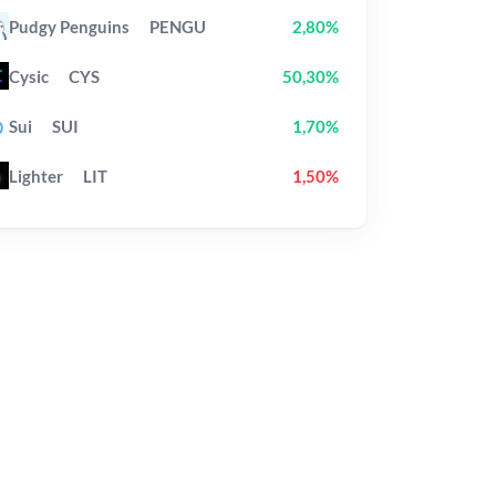
Pudgy Penguins
PENGU
2,80%
Cysic
CYS
50,30%
Sui
SUI
1,70%
Lighter
LIT
1,50%