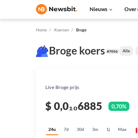
Nieuws
Over 
Home
Koersen
Broge
Broge koers
Alle
#7056
Live Broge prijs
$
0,0₁₀6885
0,70%
24u
7d
30d
3m
1j
Max