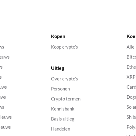
Kopen
Koe
uws
Koop crypto’s
Alle
ieuws
Bitc
ws
Eth
Uitleg
s
XRP
Over crypto’s
euws
Car
Personen
uws
Dog
Crypto termen
uws
Sola
Kennisbank
nieuws
Shib
Basis uitleg
nieuws
Poly
Handelen