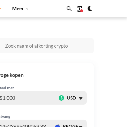
Meer
Solana
BNB
roge kopen
taal met
$
tvang