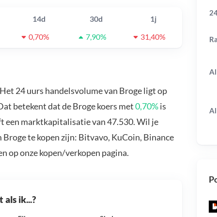
24
14d
30d
1j
0,70%
7,90%
31,40%
R
Al
 Het 24 uurs handelsvolume van Broge ligt op
 Dat betekent dat de Broge koers met
0,70%
is
Al
 een marktkapitalisatie van 47.530. Wil je
 Broge te kopen zijn: Bitvavo, KuCoin, Binance
en op onze kopen/verkopen pagina.
Po
als ik...?