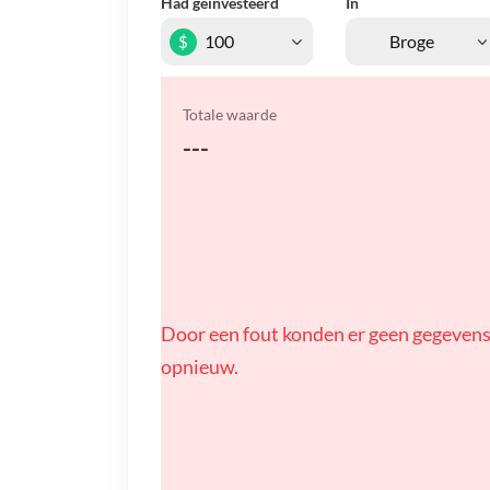
Had geïnvesteerd
In
$
Totale waarde
---
Door een fout konden er geen gegevens
opnieuw.