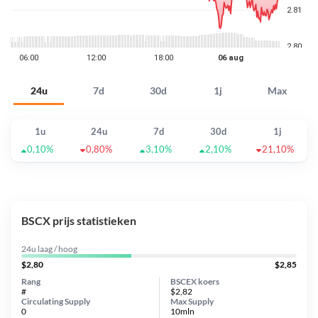
24u
7d
30d
1j
Max
1u
24u
7d
30d
1j
0,10%
0,80%
3,10%
2,10%
21,10%
BSCX prijs statistieken
24u laag / hoog
$2,80
$2,85
Rang
BSCEX koers
#
$2,82
Circulating Supply
Max Supply
0
10mln