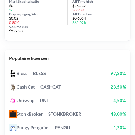
Marktkapitalisatie
All Time
high
$0
$263,37
%
98,93%
Prijs wijziging
24u
All Time
low
$0,02
$0,6054
0,80%
365,02%
Volume 24u
$522.93
Populaire koersen
Bless
BLESS
97,30%
Cash Cat
CASHCAT
23,50%
Uniswap
UNI
4,50%
StonkBroker
STONKBROKER
48,00%
Pudgy Penguins
PENGU
1,20%