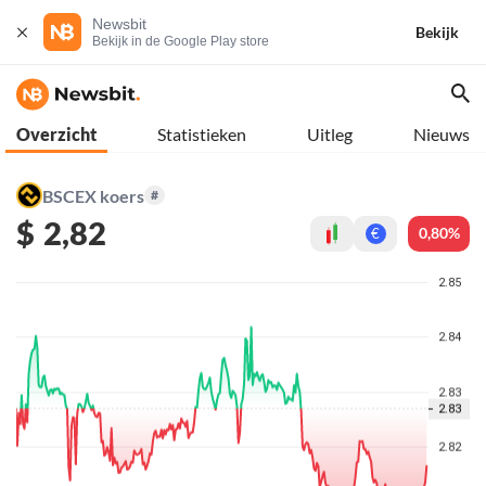
Newsbit
Bekijk
Bekijk in de Google Play store
Overzicht
Statistieken
Uitleg
Nieuws
BSCEX koers
#
$
2,82
0,80%
€