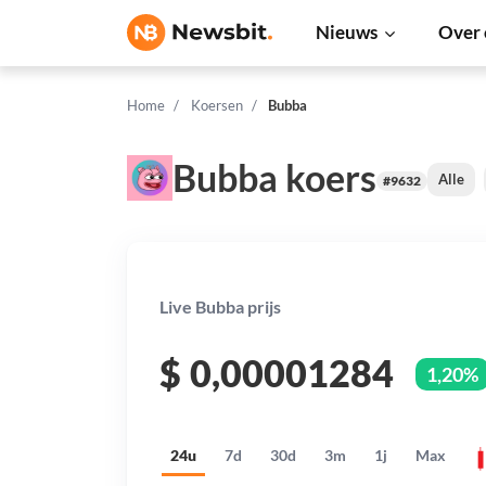
Nieuws
Over 
Home
Koersen
Bubba
Bubba koers
Alle
#9632
Live Bubba prijs
$
0,00001284
1,20%
24u
7d
30d
3m
1j
Max