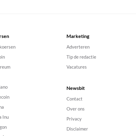
rsen
Marketing
 koersen
Adverteren
oin
Tip de redactie
ereum
Vacatures
dano
Newsbit
ecoin
Contact
na
Over ons
a Inu
Privacy
gon
Disclaimer