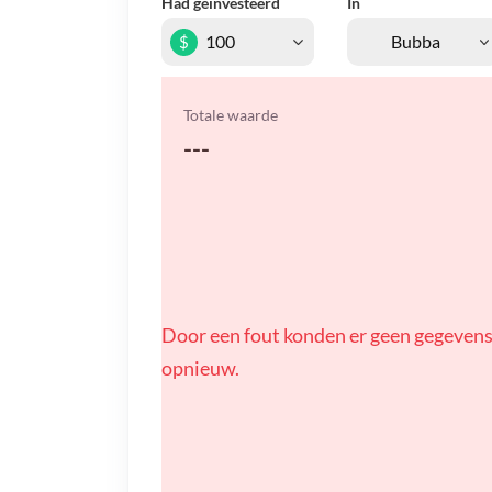
Had geïnvesteerd
In
$
Totale waarde
---
Door een fout konden er geen gegevens
opnieuw.