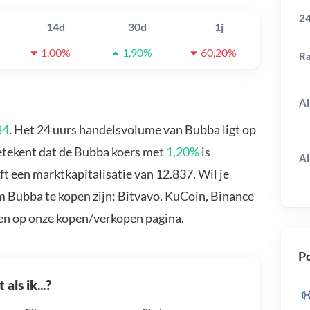
24
14d
30d
1j
1,00%
1,90%
60,20%
R
Al
84
. Het 24 uurs handelsvolume van Bubba ligt op
etekent dat de Bubba koers met
1,20%
is
Al
 een marktkapitalisatie van 12.837. Wil je
 Bubba te kopen zijn: Bitvavo, KuCoin, Binance
en op onze kopen/verkopen pagina.
Po
als ik...?