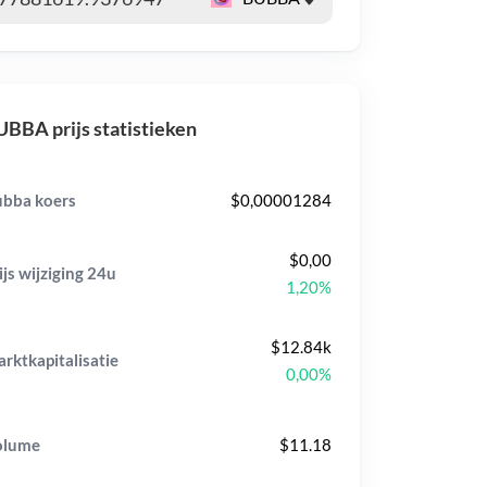
BBA prijs statistieken
bba koers
$0,00001284
$0,00
ijs wijziging
24u
1,20%
$12.84k
rktkapitalisatie
0,00%
olume
$11.18