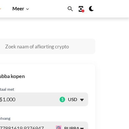
Meer
Solana
BNB
ubba kopen
taal met
$
tvang