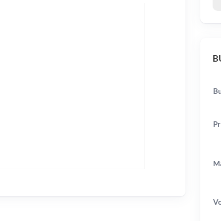
BU
Bu
Pr
Ma
V