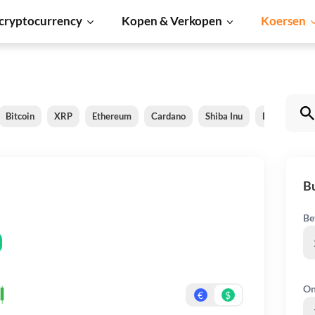
cryptocurrency
Kopen & Verkopen
Koersen
Bitcoin
XRP
Ethereum
Cardano
Shiba Inu
Dogecoin
B
Be
On
€
$