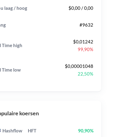
u laag / hoog
$0,00 / 0,00
ang
#9632
$0,01242
l Time
high
99,90%
$0,00001048
l Time
low
22,50%
pulaire koersen
Hashflow
HFT
90,90%