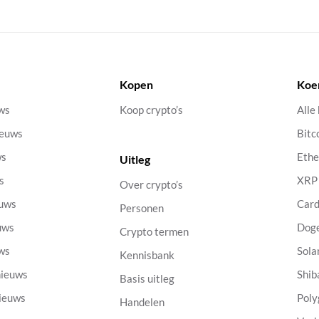
Kopen
Koe
uws
Koop crypto’s
Alle
ieuws
Bitc
ws
Eth
Uitleg
s
XRP
Over crypto’s
euws
Car
Personen
uws
Dog
Crypto termen
uws
Sola
Kennisbank
nieuws
Shib
Basis uitleg
nieuws
Poly
Handelen