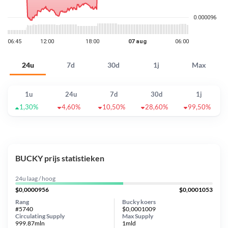
24u
7d
30d
1j
Max
1u
24u
7d
30d
1j
1,30%
4,60%
10,50%
28,60%
99,50%
BUCKY prijs statistieken
24u laag / hoog
$0,0000956
$0,0001053
Rang
Bucky koers
#5740
$0,0001009
Circulating Supply
Max Supply
999.87mln
1mld