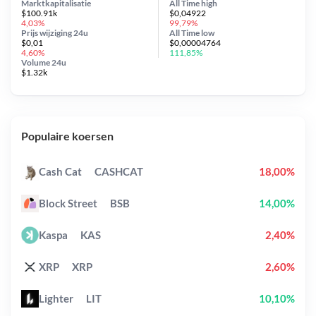
Marktkapitalisatie
All Time
high
$100.91k
$0,04922
4,03%
99,79%
Prijs wijziging
24u
All Time
low
$0,01
$0,00004764
4,60%
111,85%
Volume 24u
$1.32k
Populaire koersen
Cash Cat
CASHCAT
18,00%
Block Street
BSB
14,00%
Kaspa
KAS
2,40%
XRP
XRP
2,60%
Lighter
LIT
10,10%