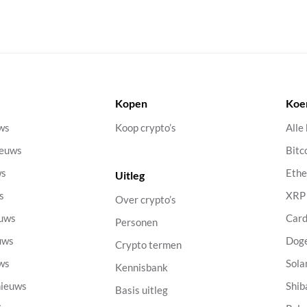
Kopen
Koe
uws
Koop crypto’s
Alle
ieuws
Bitc
ws
Eth
Uitleg
s
XRP
Over crypto’s
euws
Car
Personen
uws
Dog
Crypto termen
uws
Sola
Kennisbank
nieuws
Shib
Basis uitleg