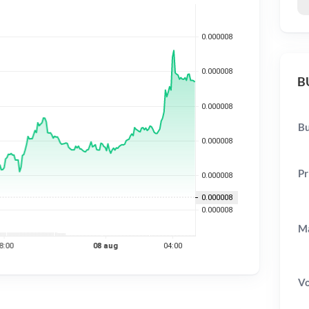
BU
Bu
Pr
Ma
V