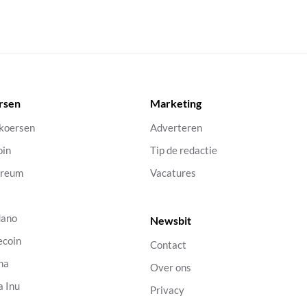
rsen
Marketing
 koersen
Adverteren
oin
Tip de redactie
ereum
Vacatures
dano
Newsbit
ecoin
Contact
na
Over ons
a Inu
Privacy