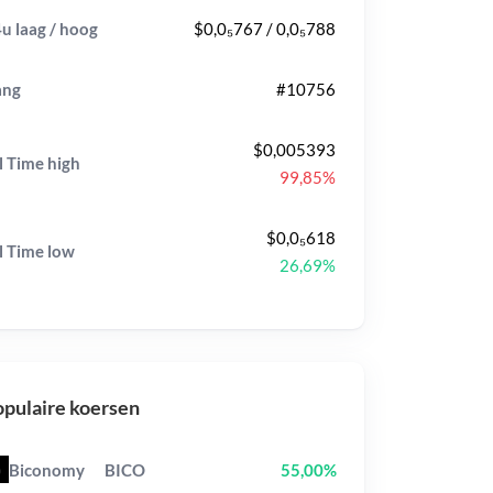
u laag / hoog
$0,0₅767 / 0,0₅788
ang
#10756
$0,005393
l Time
high
99,85%
$0,0₅618
l Time
low
26,69%
pulaire koersen
Biconomy
BICO
55,00%