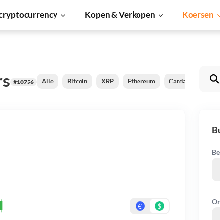
cryptocurrency
Kopen & Verkopen
Koersen
rs
Alle
Bitcoin
XRP
Ethereum
Cardano
Shib
#10756
Bu
Be
On
€
$