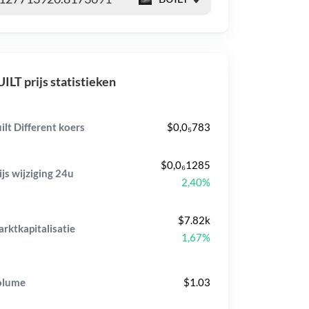
ILT prijs statistieken
ilt Different koers
$0,0₅783
$0,0₆1285
ijs wijziging
24u
2,40%
$7.82k
rktkapitalisatie
1,67%
olume
$1.03