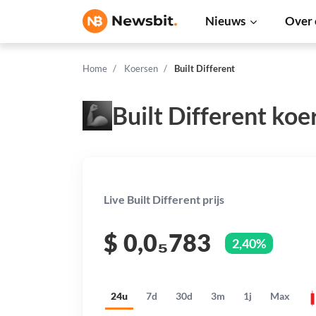
Nieuws
Over 
Home
Koersen
Built Different
Built Different koe
Live Built Different prijs
$
0,0₅783
2,40%
24u
7d
30d
3m
1j
Max