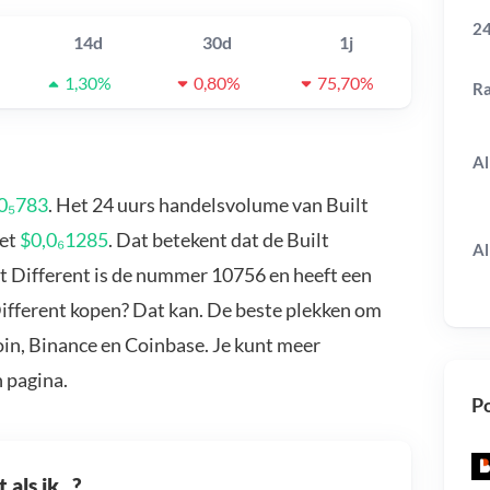
24
14d
30d
1j
1,30%
0,80%
75,70%
R
Al
0₅783
. Het 24 uurs handelsvolume van Built
met
$0,0₆1285
. Dat betekent dat de Built
Al
lt Different is de nummer 10756 en heeft een
 Different kopen? Dat kan. De beste plekken om
Coin, Binance en Coinbase. Je kunt meer
 pagina.
Po
als ik...?