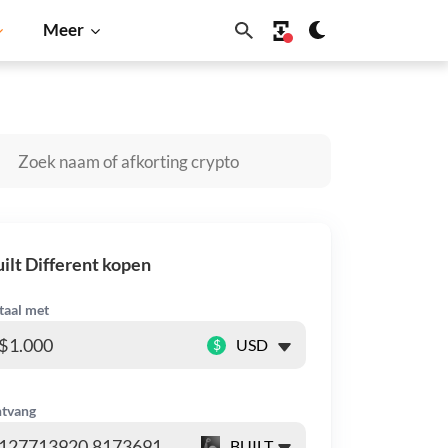
Meer
a Inu
Dogecoin
Solana
BNB
ilt Different kopen
taal met
$
tvang