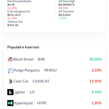
Marktkapitalisatie
All Time
high
$4.3k
$0,0004075
12,65%
98,94%
Prijs wijziging
24u
All Time
low
$0,0₆-623
$0,0₅422
11,70%
1,99%
Volume 24u
$225.36
Populaire koersen
Block Street
BSB
20,00%
Pudgy Penguins
PENGU
2,50%
Cash Cat
CASHCAT
19,30%
Lighter
LIT
9,70%
Hyperliquid
HYPE
1,90%