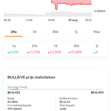
24u
7d
30d
1j
Max
1u
24u
7d
30d
1j
0,00%
11,70%
13,50%
75,00%
%
BULLIEVE prijs statistieken
24u laag / hoog
$0,0₅422
$0,0₅493
Rang
bullieve koers
#11846
$0,0₅43
Circulating Supply
Max Supply
999.68mln
1mld