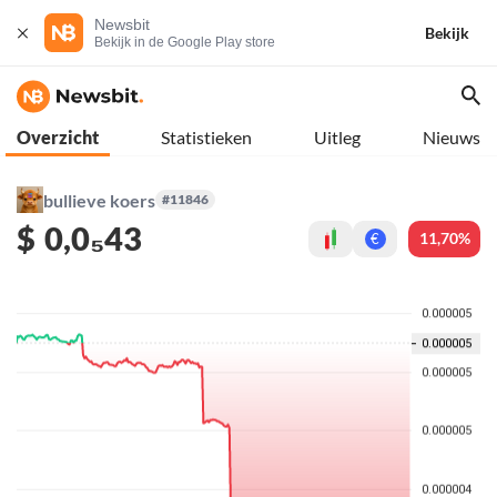
Newsbit
Bekijk
Bekijk in de Google Play store
Overzicht
Statistieken
Uitleg
Nieuws
bullieve koers
#11846
$
0,0₅43
11,70%
€