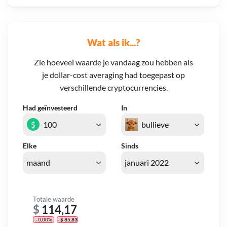
Wat als ik...?
Zie hoeveel waarde je vandaag zou hebben als
je dollar-cost averaging had toegepast op
verschillende cryptocurrencies.
Had geïnvesteerd
In
$
Elke
Sinds
Totale waarde
$
114,17
- 0,00%
- $ 85,83