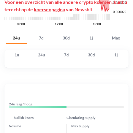
Voor een overzicht van alle andere crypto koersen, kunt u
terecht op de
koersenpagina
van Newsbit.
24u
7d
30d
1j
Max
1u
24u
7d
30d
1j
24u laag / hoog
bullish koers
Circulating Supply
Volume
Max Supply