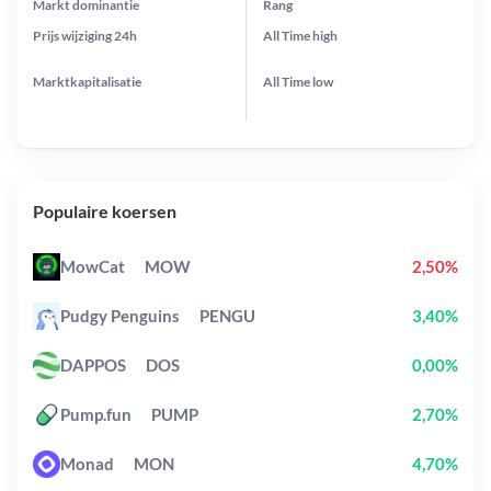
Markt dominantie
Rang
Prijs wijziging
24h
All Time
high
Marktkapitalisatie
All Time
low
Populaire koersen
MowCat
MOW
2,50%
Pudgy Penguins
PENGU
3,40%
DAPPOS
DOS
0,00%
Pump.fun
PUMP
2,70%
Monad
MON
4,70%