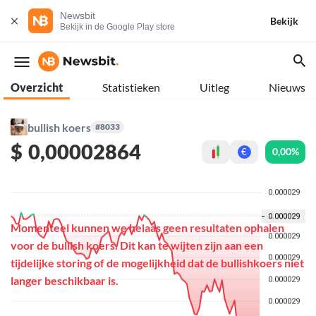
Newsbit
Bekijk
Bekijk in de Google Play store
Overzicht
Statistieken
Uitleg
Nieuws
bullish koers
#8033
$
0,00002864
0,00%
€
Momenteel kunnen we helaas geen resultaten ophalen
voor de bullish koers. Dit kan te wijten zijn aan een
tijdelijke storing of de mogelijkheid dat de bullishkoers niet
langer beschikbaar is.