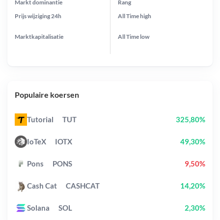
Markt dominantie
Rang
Prijs wijziging
24h
All Time
high
Marktkapitalisatie
All Time
low
Populaire koersen
Tutorial
TUT
325,80%
IoTeX
IOTX
49,30%
Pons
PONS
9,50%
Cash Cat
CASHCAT
14,20%
Solana
SOL
2,30%