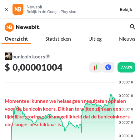
Newsbit
Bekijk
Bekijk in de Google Play store
Overzicht
Statistieken
Uitleg
Nieuws
bunicoin koers
#
$
0,00001004
7,90%
€
Momenteel kunnen we helaas geen resultaten ophalen
voor de bunicoin koers. Dit kan te wijten zijn aan een
tijdelijke storing of de mogelijkheid dat de bunicoinkoers
niet langer beschikbaar is.