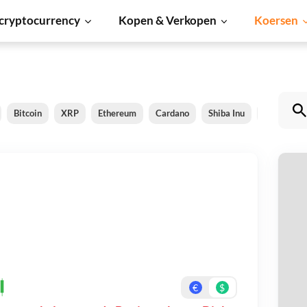
cryptocurrency
Kopen & Verkopen
Koersen
Bitcoin
XRP
Ethereum
Cardano
Shiba Inu
Dogecoin
B
Be
On
€
$