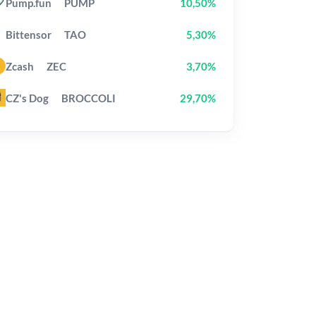
Pump.fun
PUMP
10,50%
Bittensor
TAO
5,30%
Zcash
ZEC
3,70%
CZ's Dog
BROCCOLI
29,70%