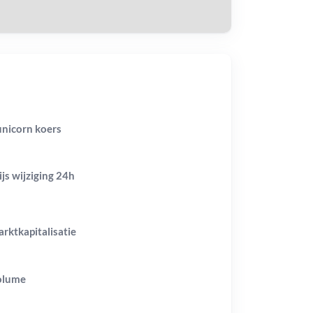
nicorn koers
ijs wijziging
24h
rktkapitalisatie
olume