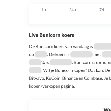
1u
24u
7d
Live Bunicorn koers
De Bunicorn koers van vandaag is
op
. De koers is
met
% is
. Bunicorn is de nu
. Wil je Bunicorn kopen? Dat kan. De
Bitvavo, KuCoin, Binance en Coinbase. Je 
kopen/verkopen pagina.
Wat 