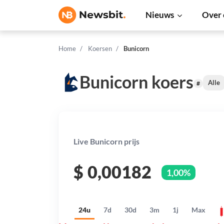
Nieuws
Over 
Home
Koersen
Bunicorn
Bunicorn koers
Alle
#
Live Bunicorn prijs
$
0,00182
1,00%
24u
7d
30d
3m
1j
Max