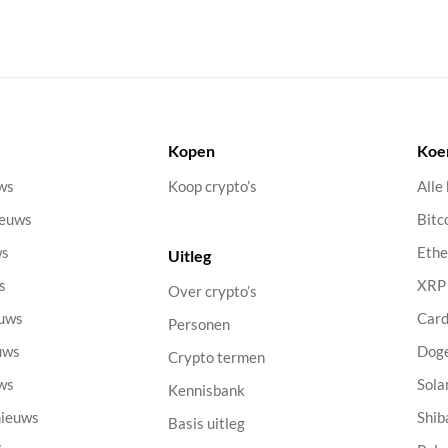
Kopen
Koe
uws
Koop crypto’s
Alle
ieuws
Bitc
ws
Eth
Uitleg
s
XRP
Over crypto’s
euws
Car
Personen
uws
Dog
Crypto termen
uws
Sola
Kennisbank
nieuws
Shib
Basis uitleg