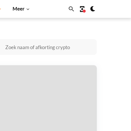
Meer
Solana
BNB
unicorn kopen
taal met
$
tvang