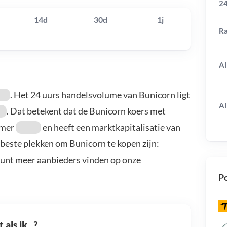
24
14d
30d
1j
R
Al
. Het 24 uurs handelsvolume van Bunicorn ligt
Al
. Dat betekent dat de Bunicorn koers met
mmer
en heeft een marktkapitalisatie van
 beste plekken om Bunicorn te kopen zijn:
kunt meer aanbieders vinden op onze
Po
als ik...?