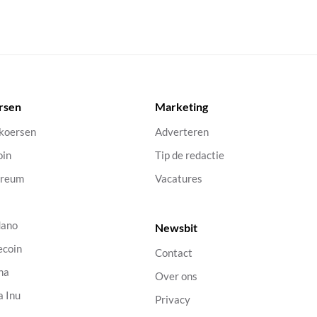
rsen
Marketing
 koersen
Adverteren
oin
Tip de redactie
ereum
Vacatures
dano
Newsbit
ecoin
Contact
na
Over ons
a Inu
Privacy