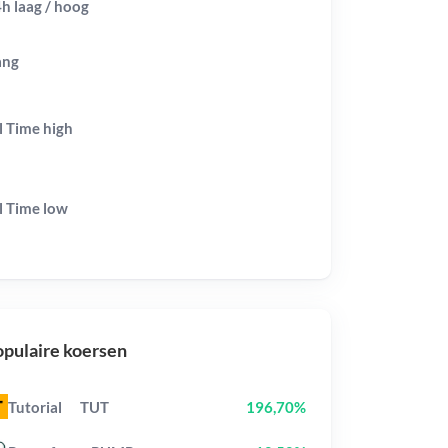
h laag / hoog
ang
l Time
high
l Time
low
pulaire koersen
Tutorial
TUT
196,70%