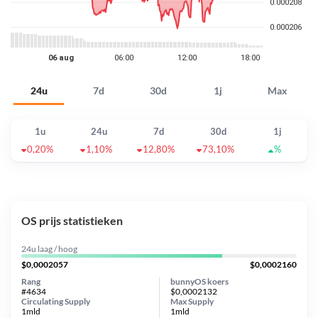
24u
7d
30d
1j
Max
1u
24u
7d
30d
1j
0,20%
1,10%
12,80%
73,10%
%
OS prijs statistieken
24u laag / hoog
$0,0002057
$0,0002160
Rang
bunnyOS koers
#4634
$0,0002132
Circulating Supply
Max Supply
1mld
1mld