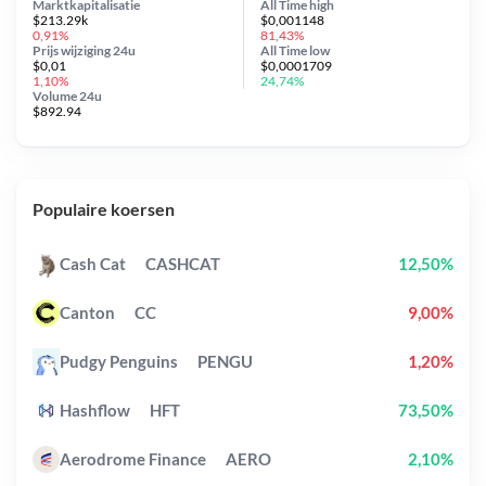
Marktkapitalisatie
All Time
high
$213.29k
$0,001148
0,91%
81,43%
Prijs wijziging
24u
All Time
low
$0,01
$0,0001709
1,10%
24,74%
Volume 24u
$892.94
Populaire koersen
Cash Cat
CASHCAT
12,50%
Canton
CC
9,00%
Pudgy Penguins
PENGU
1,20%
Hashflow
HFT
73,50%
Aerodrome Finance
AERO
2,10%