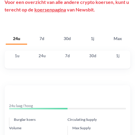
Voor een overzicht van alle andere crypto koersen, kunt u
terecht op de
koersenpagina
van Newsbit.
24u
7d
30d
1j
Max
1u
24u
7d
30d
1j
24u laag / hoog
Burglar koers
Circulating Supply
Volume
Max Supply