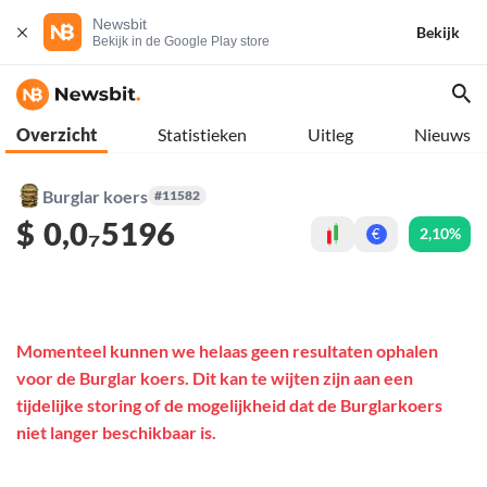
Newsbit
Bekijk
Bekijk in de Google Play store
Overzicht
Statistieken
Uitleg
Nieuws
Burglar koers
#11582
$
0,0₇5196
2,10%
€
Momenteel kunnen we helaas geen resultaten ophalen
voor de Burglar koers. Dit kan te wijten zijn aan een
tijdelijke storing of de mogelijkheid dat de Burglarkoers
niet langer beschikbaar is.