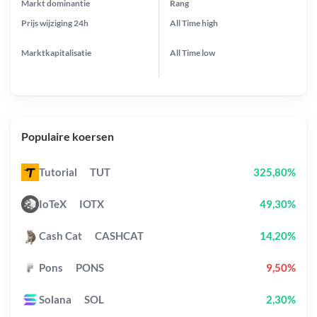
Markt dominantie
Rang
Prijs wijziging
24h
All Time
high
Marktkapitalisatie
All Time
low
Populaire koersen
Tutorial
TUT
325,80%
IoTeX
IOTX
49,30%
Cash Cat
CASHCAT
14,20%
Pons
PONS
9,50%
Solana
SOL
2,30%