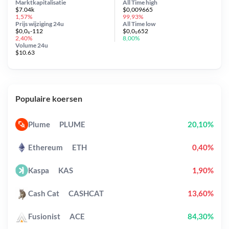
Marktkapitalisatie
All Time
high
$7.04k
$0,009665
1,57%
99,93%
Prijs wijziging
24u
All Time
low
$0,0₆-112
$0,0₅652
2,40%
8,00%
Volume 24u
$10.63
Populaire koersen
Plume
PLUME
20,10%
Ethereum
ETH
0,40%
Kaspa
KAS
1,90%
Cash Cat
CASHCAT
13,60%
Fusionist
ACE
84,30%