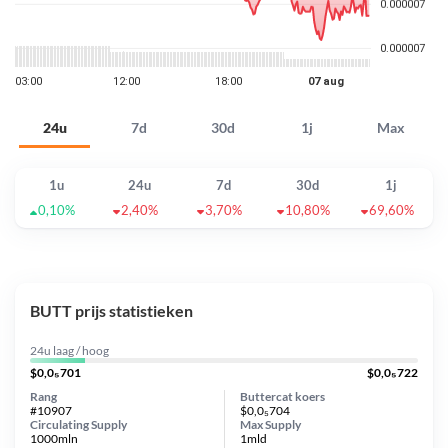
24u
7d
30d
1j
Max
1u
24u
7d
30d
1j
0,10%
2,40%
3,70%
10,80%
69,60%
BUTT prijs statistieken
24u laag / hoog
$0,0₅701
$0,0₅722
Rang
Buttercat koers
#10907
$0,0₅704
Circulating Supply
Max Supply
1000mln
1mld