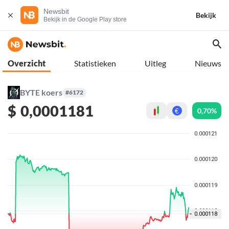
Newsbit
Bekijk
Bekijk in de Google Play store
Overzicht
Statistieken
Uitleg
Nieuws
BYTE koers
#6172
$
0,0001181
0,70%
€