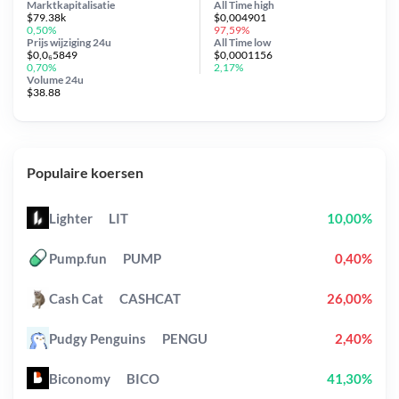
Marktkapitalisatie
All Time
high
$79.38k
$0,004901
0,50%
97,59%
Prijs wijziging
24u
All Time
low
$0,0₆5849
$0,0001156
0,70%
2,17%
Volume 24u
$38.88
Populaire koersen
Lighter
LIT
10,00%
Pump.fun
PUMP
0,40%
Cash Cat
CASHCAT
26,00%
Pudgy Penguins
PENGU
2,40%
Biconomy
BICO
41,30%