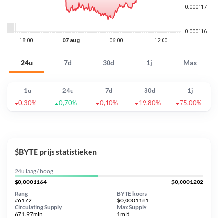
24u
7d
30d
1j
Max
1u
24u
7d
30d
1j
0,30%
0,70%
0,10%
19,80%
75,00%
$BYTE prijs statistieken
24u laag / hoog
$0,0001164
$0,0001202
Rang
BYTE koers
#6172
$0,0001181
Circulating Supply
Max Supply
671.97mln
1mld