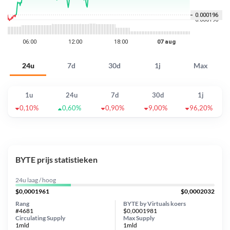
24u
7d
30d
1j
Max
1u
24u
7d
30d
1j
0,10%
0,60%
0,90%
9,00%
96,20%
BYTE prijs statistieken
24u laag / hoog
$0,0001961
$0,0002032
Rang
BYTE by Virtuals koers
#4681
$0,0001981
Circulating Supply
Max Supply
1mld
1mld