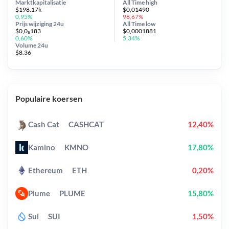
Marktkapitalisatie
All Time
high
$198.17k
$0,01490
0,95%
98,67%
Prijs wijziging
24u
All Time
low
$0,0₅183
$0,0001881
0,60%
5,34%
Volume 24u
$8.36
Populaire koersen
Cash Cat
CASHCAT
12,40%
Kamino
KMNO
17,80%
Ethereum
ETH
0,20%
Plume
PLUME
15,80%
Sui
SUI
1,50%