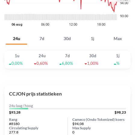
24u
7d
30d
1j
Max
1u
24u
7d
30d
1j
0,00%
0,60%
6,80%
1,00%
%
CCJON prijs statistieken
24u laag / hoog
$93,28
$98,23
Rang
Cameco (Ondo Tokenized) koers
#8180
$94,08
Circulating Supply
Max Supply
277.8
0