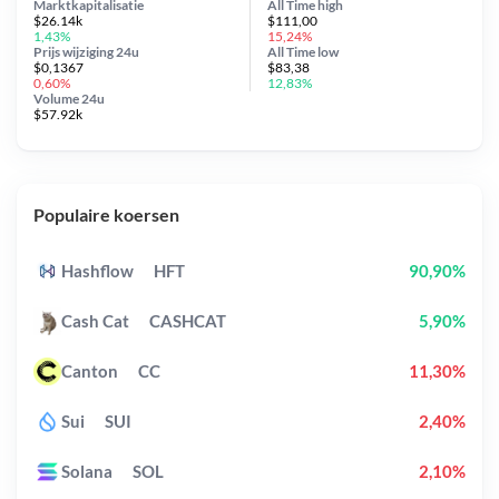
Marktkapitalisatie
All Time
high
$26.14k
$111,00
1,43%
15,24%
Prijs wijziging
24u
All Time
low
$0,1367
$83,38
0,60%
12,83%
Volume 24u
$57.92k
Populaire koersen
Hashflow
HFT
90,90%
Cash Cat
CASHCAT
5,90%
Canton
CC
11,30%
Sui
SUI
2,40%
Solana
SOL
2,10%