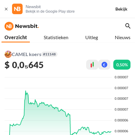
Newsbit
Bekijk
Bekijk in de Google Play store
Overzicht
Statistieken
Uitleg
Nieuws
CAMEL koers
#11148
$
0,0₅645
0,50%
€