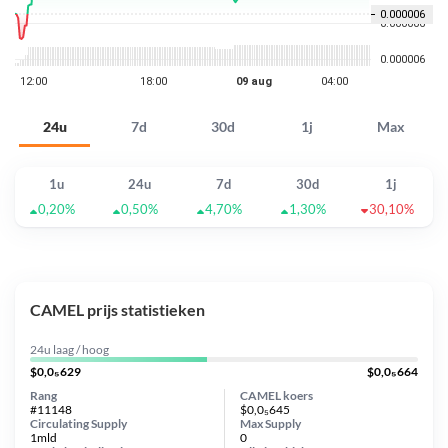
24u
7d
30d
1j
Max
1u
24u
7d
30d
1j
0,20%
0,50%
4,70%
1,30%
30,10%
CAMEL prijs statistieken
24u laag / hoog
$0,0₅629
$0,0₅664
Rang
CAMEL koers
#11148
$0,0₅645
Circulating Supply
Max Supply
1mld
0