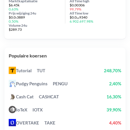
Marktkapitalisatie
All Time
high
$6.45k
$0,00306
0,63%
99,79%
Prijs wijziging
24u
All Time
low
$0,0₇3889
$0,0₁₀9340
0,50%
6.902.697,98%
Volume 24u
$289.73
Populaire koersen
Tutorial
TUT
248,70%
Pudgy Penguins
PENGU
2,40%
Cash Cat
CASHCAT
16,30%
IoTeX
IOTX
39,90%
OVERTAKE
TAKE
4,40%