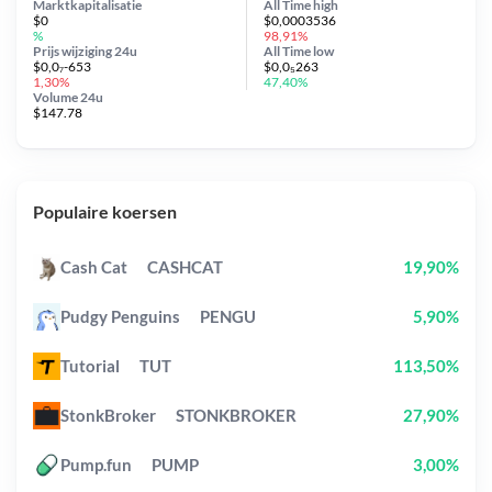
Marktkapitalisatie
All Time
high
$0
$0,0003536
%
98,91%
Prijs wijziging
24u
All Time
low
$0,0₇-653
$0,0₅263
1,30%
47,40%
Volume 24u
$147.78
Populaire koersen
Cash Cat
CASHCAT
19,90%
Pudgy Penguins
PENGU
5,90%
Tutorial
TUT
113,50%
StonkBroker
STONKBROKER
27,90%
Pump.fun
PUMP
3,00%