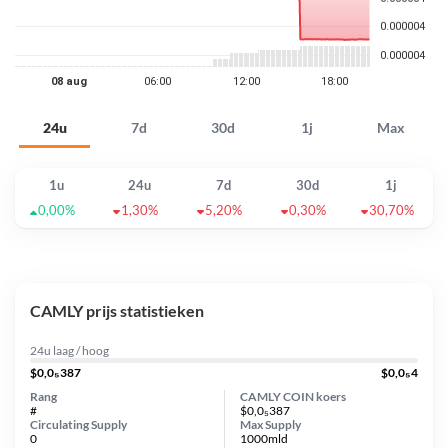
24u
7d
30d
1j
Max
1u
24u
7d
30d
1j
0,00%
1,30%
5,20%
0,30%
30,70%
CAMLY prijs statistieken
24u laag / hoog
$0,0₅387
$0,0₅4
Rang
CAMLY COIN koers
#
$0,0₅387
Circulating Supply
Max Supply
0
1000mld