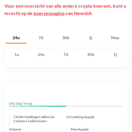
Voor een overzicht van alle andere crypto koersen, kunt u
terecht op de
koersenpagina
van Newsbit.
24u
7d
30d
1j
Max
1u
24u
7d
30d
1j
24u laag / hoog
CANA Holdings California
Circulating Supply
Carbon Credits koers
Volume
Max Supply