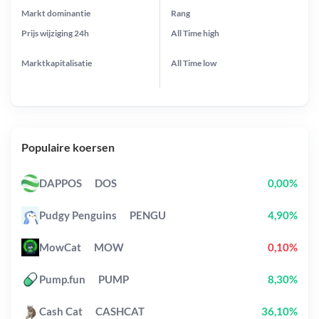
Markt dominantie
Rang
Prijs wijziging
24h
All Time
high
Marktkapitalisatie
All Time
low
Populaire koersen
DAPPOS
DOS
0,00%
Pudgy Penguins
PENGU
4,90%
MowCat
MOW
0,10%
Pump.fun
PUMP
8,30%
Cash Cat
CASHCAT
36,10%