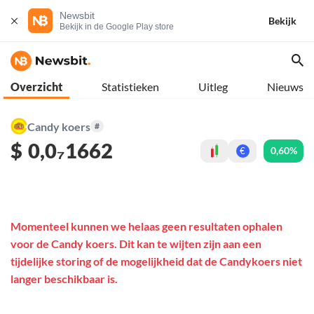
Newsbit
Bekijk
Bekijk in de Google Play store
Overzicht
Statistieken
Uitleg
Nieuws
Candy koers
#
$
0,0₇1662
0,60%
€
Momenteel kunnen we helaas geen resultaten ophalen
voor de Candy koers. Dit kan te wijten zijn aan een
tijdelijke storing of de mogelijkheid dat de Candykoers niet
langer beschikbaar is.