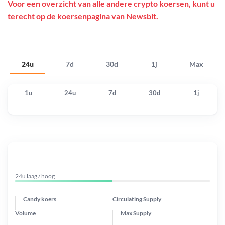
Voor een overzicht van alle andere crypto koersen, kunt u
terecht op de
koersenpagina
van Newsbit.
24u
7d
30d
1j
Max
1u
24u
7d
30d
1j
24u laag / hoog
Candy koers
Circulating Supply
Volume
Max Supply