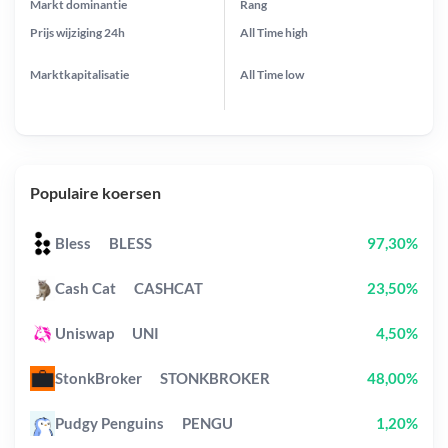
Markt dominantie
Rang
Prijs wijziging
24h
All Time
high
Marktkapitalisatie
All Time
low
Populaire koersen
Bless
BLESS
97,30%
Cash Cat
CASHCAT
23,50%
Uniswap
UNI
4,50%
StonkBroker
STONKBROKER
48,00%
Pudgy Penguins
PENGU
1,20%