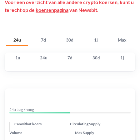
Voor een overzicht van alle andere crypto koersen, kunt u
terecht op de
koersenpagina
van Newsbit.
24u
7d
30d
1j
Max
1u
24u
7d
30d
1j
24u laag / hoog
Canwifhat koers
Circulating Supply
Volume
Max Supply