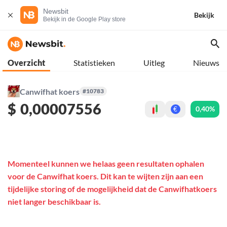
Newsbit
Bekijk
Bekijk in de Google Play store
Overzicht
Statistieken
Uitleg
Nieuws
Canwifhat koers
#10783
$
0,00007556
0,40%
€
Momenteel kunnen we helaas geen resultaten ophalen
voor de Canwifhat koers. Dit kan te wijten zijn aan een
tijdelijke storing of de mogelijkheid dat de Canwifhatkoers
niet langer beschikbaar is.