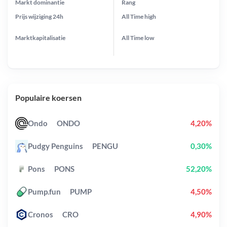
Markt dominantie
Rang
Prijs wijziging
24h
All Time
high
Marktkapitalisatie
All Time
low
Populaire koersen
Ondo
ONDO
4,20%
Pudgy Penguins
PENGU
0,30%
Pons
PONS
52,20%
Pump.fun
PUMP
4,50%
Cronos
CRO
4,90%