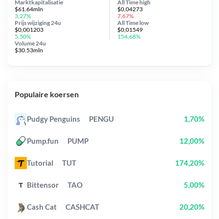
Marktkapitalisatie
All Time
high
$61.64mln
$0,04273
3,27%
7,67%
Prijs wijziging
24u
All Time
low
$0,001203
$0,01549
5,50%
154,68%
Volume 24u
$30.53mln
Populaire koersen
Pudgy Penguins
PENGU
1,70%
Pump.fun
PUMP
12,00%
Tutorial
TUT
174,20%
Bittensor
TAO
5,00%
Cash Cat
CASHCAT
20,20%