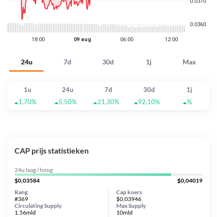
24u
7d
30d
1j
Max
1u
24u
7d
30d
1j
1,70%
5,50%
21,30%
92,10%
%
CAP prijs statistieken
24u laag / hoog
$0,03584
$0,04019
Rang
Cap koers
#369
$0,03946
Circulating Supply
Max Supply
1.56mld
10mld