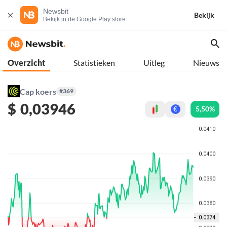
Newsbit
Bekijk
Bekijk in de Google Play store
Overzicht
Statistieken
Uitleg
Nieuws
Cap koers
#369
$
0,03946
5,50%
€