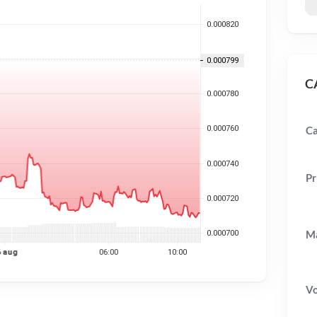
CA
Ca
Pr
Ma
V