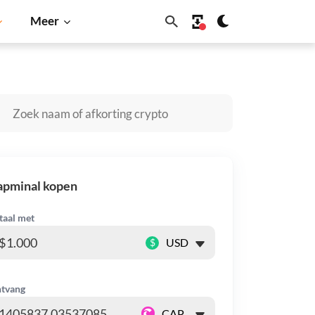
Meer
coin
Solana
BNB
apminal kopen
taal met
$
tvang