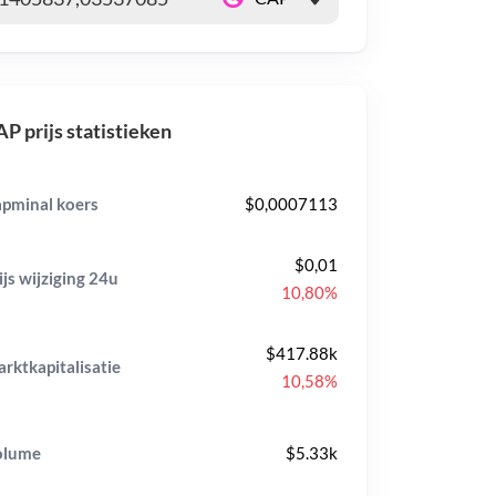
P prijs statistieken
pminal koers
$0,0007113
$0,01
ijs wijziging
24u
10,80%
$417.88k
rktkapitalisatie
10,58%
olume
$5.33k