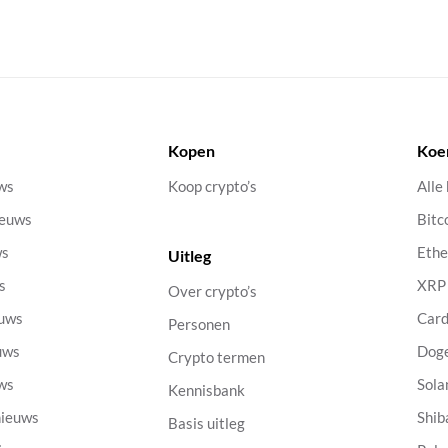
Kopen
Koe
uws
Koop crypto’s
Alle
ieuws
Bitc
ws
Eth
Uitleg
s
XRP
Over crypto’s
euws
Car
Personen
uws
Dog
Crypto termen
uws
Sola
Kennisbank
nieuws
Shib
Basis uitleg