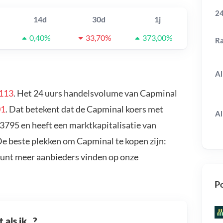
24
14d
30d
1j
0,40%
33,70%
373,00%
R
Al
113
. Het 24 uurs handelsvolume van Capminal
01
. Dat betekent dat de Capminal koers met
Al
3795 en heeft een marktkapitalisatie van
De beste plekken om Capminal te kopen zijn:
kunt meer aanbieders vinden op onze
Po
als ik...?