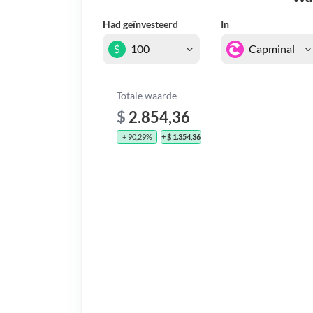
Had geïnvesteerd
In
$
Totale waarde
$
2.854,36
+ 90,29%
+ $ 1.354,36