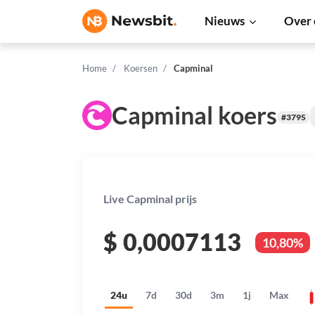
Nieuws
Over 
Home
Koersen
Capminal
Capminal koers
#3795
Live Capminal prijs
$
0,0007113
10,80%
24u
7d
30d
3m
1j
Max