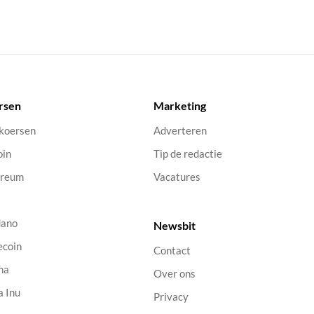
rsen
Marketing
 koersen
Adverteren
oin
Tip de redactie
ereum
Vacatures
dano
Newsbit
ecoin
Contact
na
Over ons
a Inu
Privacy