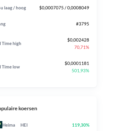
u laag / hoog
$0,0007075 / 0,0008049
ang
#3795
$0,002428
l Time
high
70,71%
$0,0001181
l Time
low
501,93%
pulaire koersen
Heima
HEI
119,30%