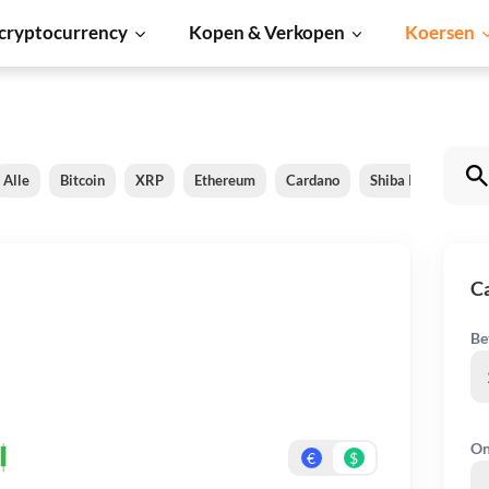
cryptocurrency
Kopen & Verkopen
Koersen
Alle
Bitcoin
XRP
Ethereum
Cardano
Shiba Inu
Doge
C
Be
On
€
$