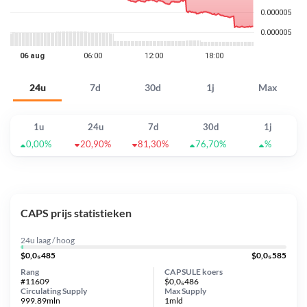
24u
7d
30d
1j
Max
1u
24u
7d
30d
1j
0,00%
20,90%
81,30%
76,70%
%
CAPS prijs statistieken
24u laag / hoog
$0,0₅485
$0,0₅585
Rang
CAPSULE koers
#11609
$0,0₅486
Circulating Supply
Max Supply
999.89mln
1mld