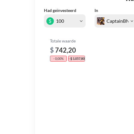
Had geïnvesteerd
In
$
Totale waarde
$
742,20
- 0,00%
- $ 1.057,80