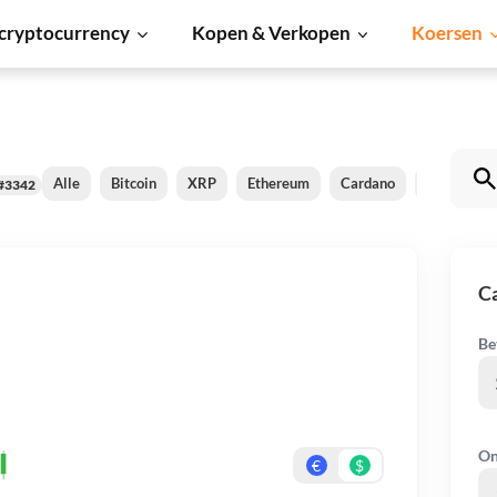
cryptocurrency
Kopen & Verkopen
Koersen
Alle
Bitcoin
XRP
Ethereum
Cardano
Shiba Inu
#3342
C
Be
On
€
$