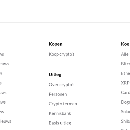
Kopen
Koe
uws
Koop crypto’s
Alle
ieuws
Bitc
ws
Eth
Uitleg
s
XRP
Over crypto’s
euws
Car
Personen
uws
Dog
Crypto termen
uws
Sola
Kennisbank
nieuws
Shib
Basis uitleg