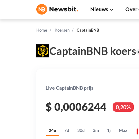
Nieuws
Over 
Home
Koersen
CaptainBNB
CaptainBNB koers
Live CaptainBNB prijs
$
0,0006244
0,20%
24u
7d
30d
3m
1j
Max