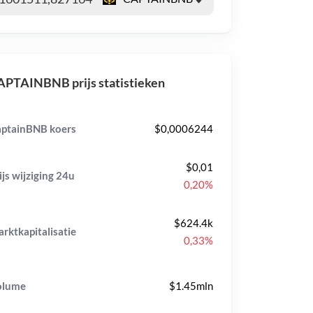
PTAINBNB prijs statistieken
ptainBNB koers
$0,0006244
$0,01
ijs wijziging
24u
0,20%
$624.4k
rktkapitalisatie
0,33%
olume
$1.45mln