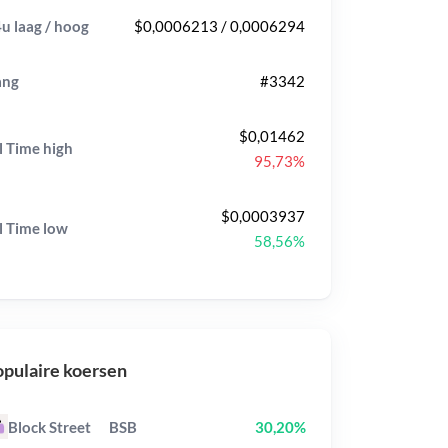
u laag / hoog
$0,0006213 / 0,0006294
ang
#3342
$0,01462
l Time
high
95,73%
$0,0003937
l Time
low
58,56%
pulaire koersen
Block Street
BSB
30,20%