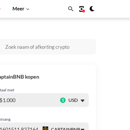
Meer
Dogecoin
Solana
BNB
aptainBNB kopen
taal met
$
tvang