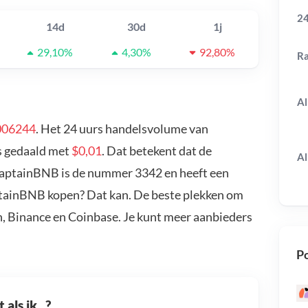
24
14d
30d
1j
29,10%
4,30%
92,80%
R
Al
006244
. Het 24 uurs handelsvolume van
s gedaald met
$0,01
. Dat betekent dat de
Al
CaptainBNB is de nummer 3342 en heeft een
ptainBNB kopen? Dat kan. De beste plekken om
, Binance en Coinbase. Je kunt meer aanbieders
Po
als ik...?