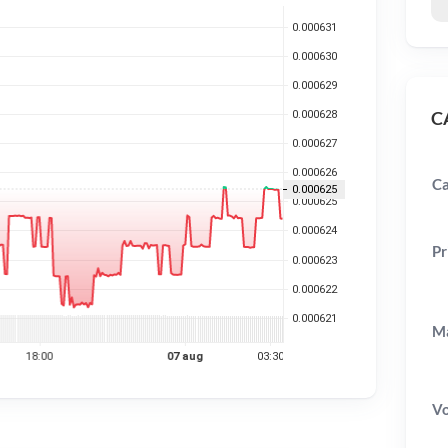
CA
Ca
Pr
Ma
V