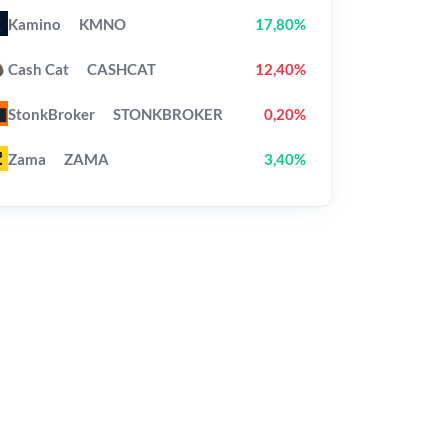
Kamino
KMNO
17,80%
Cash Cat
CASHCAT
12,40%
StonkBroker
STONKBROKER
0,20%
Zama
ZAMA
3,40%