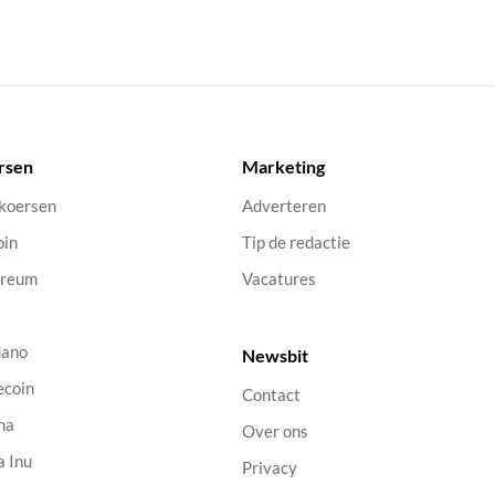
rsen
Marketing
 koersen
Adverteren
oin
Tip de redactie
ereum
Vacatures
dano
Newsbit
ecoin
Contact
na
Over ons
a Inu
Privacy