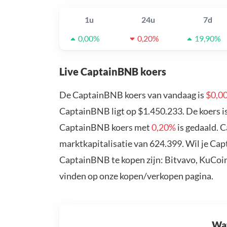
1u
24u
7d
0,00%
0,20%
19,90%
Live CaptainBNB koers
De CaptainBNB koers van vandaag is
$0,0
CaptainBNB ligt op $1.450.233. De koers i
CaptainBNB koers met
0,20%
is gedaald. 
marktkapitalisatie van 624.399. Wil je Ca
CaptainBNB te kopen zijn: Bitvavo, KuCoin
vinden op onze kopen/verkopen pagina.
Wat 