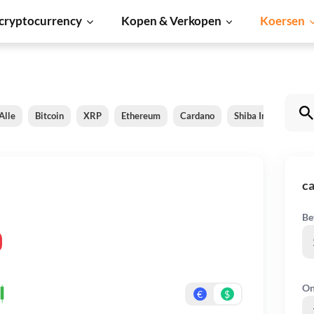
cryptocurrency
Kopen & Verkopen
Koersen
Alle
Bitcoin
XRP
Ethereum
Cardano
Shiba Inu
Doge
c
Be
On
€
$