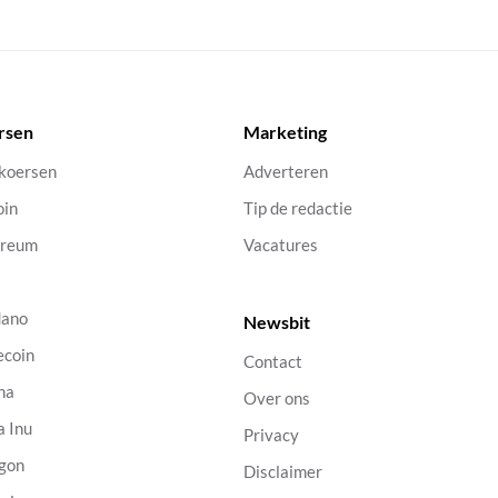
rsen
Marketing
 koersen
Adverteren
oin
Tip de redactie
ereum
Vacatures
dano
Newsbit
ecoin
Contact
na
Over ons
a Inu
Privacy
gon
Disclaimer