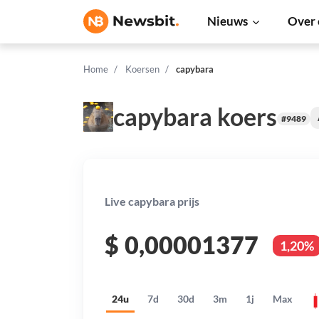
Nieuws
Over 
Home
Koersen
capybara
capybara koers
#9489
Live capybara prijs
$
0,00001377
1,20%
24u
7d
30d
3m
1j
Max