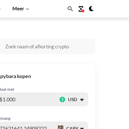
Meer
coin
Solana
BNB
apybara kopen
taal met
$
tvang