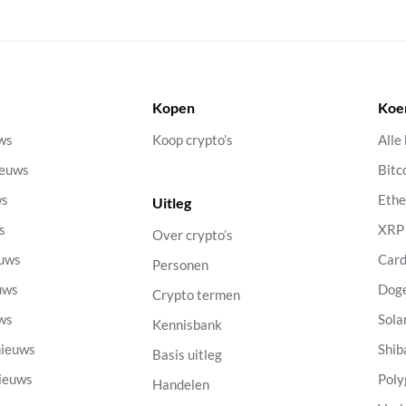
Kopen
Koe
uws
Koop crypto’s
Alle
ieuws
Bitc
ws
Eth
Uitleg
s
XRP
Over crypto’s
euws
Car
Personen
uws
Dog
Crypto termen
uws
Sola
Kennisbank
nieuws
Shib
Basis uitleg
nieuws
Poly
Handelen