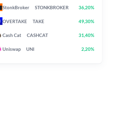
StonkBroker
STONKBROKER
36,20%
OVERTAKE
TAKE
49,30%
Cash Cat
CASHCAT
31,40%
Uniswap
UNI
2,20%