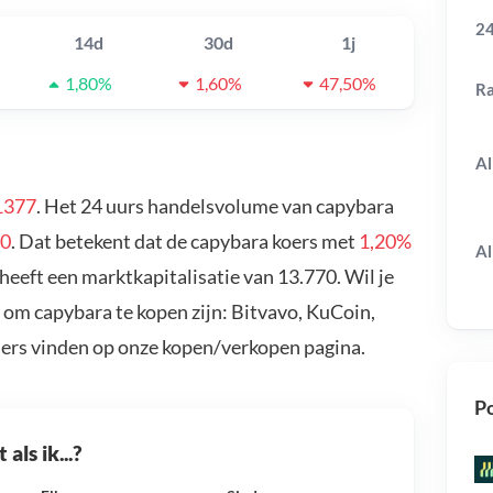
24
14d
30d
1j
1,80%
1,60%
47,50%
R
Al
1377
. Het 24 uurs handelsvolume van capybara
10
. Dat betekent dat de capybara koers met
1,20%
Al
heeft een marktkapitalisatie van 13.770. Wil je
 om capybara te kopen zijn: Bitvavo, KuCoin,
ders vinden op onze kopen/verkopen pagina.
Po
als ik...?