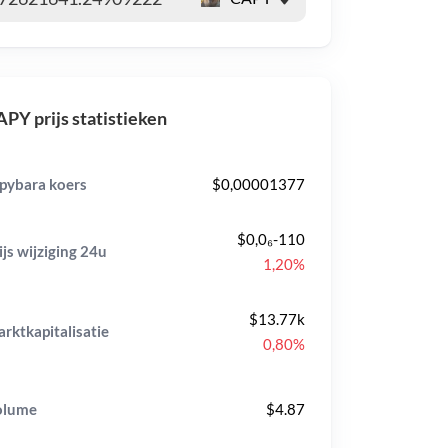
PY prijs statistieken
pybara koers
$0,00001377
$0,0₆-110
ijs wijziging
24u
1,20%
$13.77k
rktkapitalisatie
0,80%
olume
$4.87