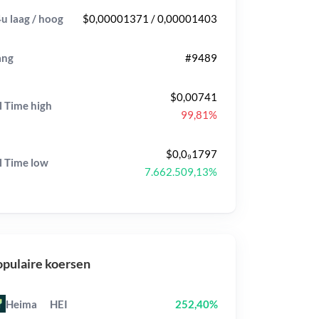
u laag / hoog
$0,00001371 / 0,00001403
ang
#9489
$0,00741
l Time
high
99,81%
$0,0₉1797
l Time
low
7.662.509,13%
pulaire koersen
Heima
HEI
252,40%