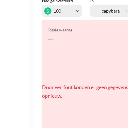
Had geïnvesteerd
In
$
Totale waarde
---
Door een fout konden er geen gegevens
opnieuw.