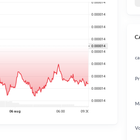
CA
ca
Pr
Ma
V