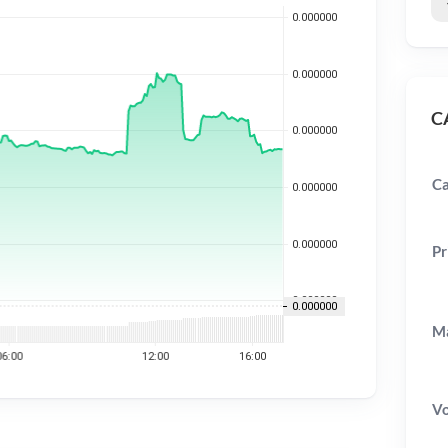
CA
Ca
Pr
Ma
V