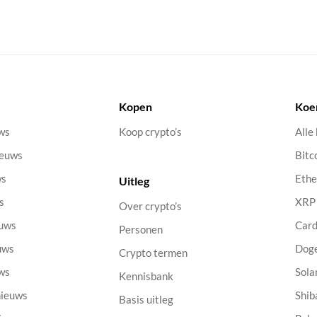
Kopen
Koe
uws
Koop crypto’s
Alle
ieuws
Bitc
ws
Eth
Uitleg
s
XRP
Over crypto’s
euws
Car
Personen
uws
Dog
Crypto termen
uws
Sola
Kennisbank
nieuws
Shib
Basis uitleg