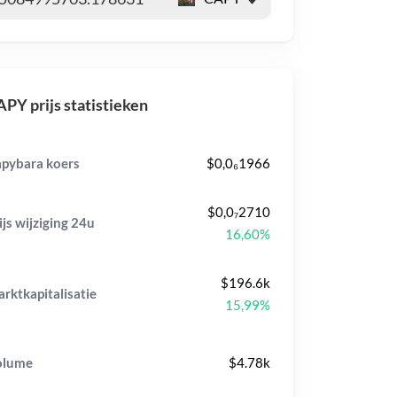
PY prijs statistieken
pybara koers
$0,0₆1966
$0,0₇2710
ijs wijziging
24u
16,60%
$196.6k
rktkapitalisatie
15,99%
olume
$4.78k