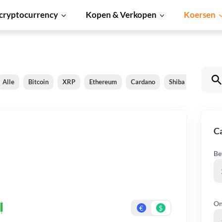
cryptocurrency
Kopen & Verkopen
Koersen
Alle
Bitcoin
XRP
Ethereum
Cardano
Shiba Inu
Dog
C
Be
On
€
$