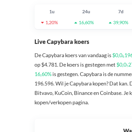
1u
24u
7d
1,20%
16,60%
39,90%
Live Capybara koers
De Capybara koers van vandaag is
$0,0₆19
op $4.781. De koers is gestegen met
$0,0₇
16,60%
is gestegen. Capybara is de nummer
196.596. Wil je Capybara kopen? Dat kan. 
Bitvavo, KuCoin, Binance en Coinbase. Je 
kopen/verkopen pagina.
Wat 