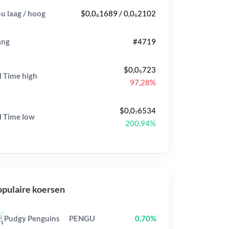
u laag / hoog
$0,0₆1689 / 0,0₆2102
ang
#4719
$0,0₅723
l Time
high
97,28%
$0,0₇6534
l Time
low
200,94%
pulaire koersen
Pudgy Penguins
PENGU
0,70%