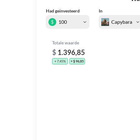
Had geïnvesteerd
In
$
Totale waarde
$
1.396,85
+ 7,45%
+ $ 96,85