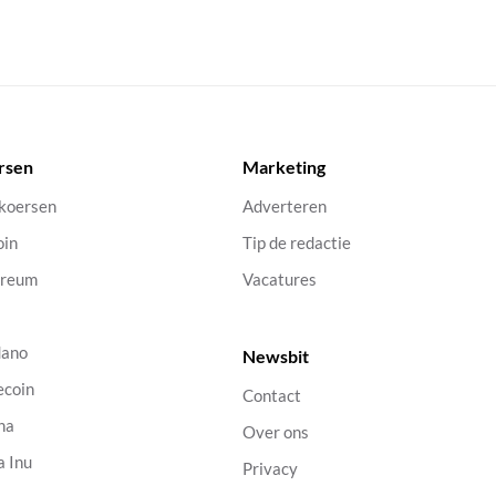
rsen
Marketing
 koersen
Adverteren
oin
Tip de redactie
ereum
Vacatures
dano
Newsbit
ecoin
Contact
na
Over ons
a Inu
Privacy