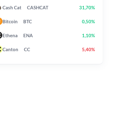
Cash Cat
CASHCAT
31,70%
Bitcoin
BTC
0,50%
Ethena
ENA
1,10%
Canton
CC
5,40%