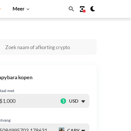
Meer
ecoin
Solana
BNB
apybara kopen
taal met
$
tvang