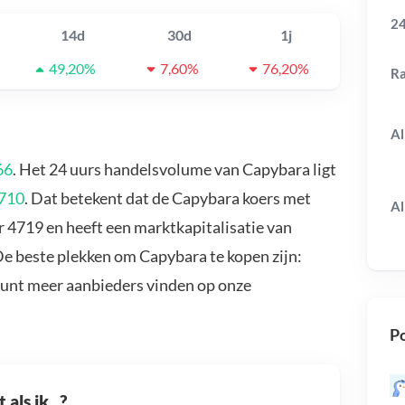
24
14d
30d
1j
49,20%
7,60%
76,20%
R
Al
66
. Het 24 uurs handelsvolume van Capybara ligt
2710
. Dat betekent dat de Capybara koers met
Al
 4719 en heeft een marktkapitalisatie van
De beste plekken om Capybara te kopen zijn:
kunt meer aanbieders vinden op onze
Po
als ik...?