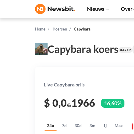
Nieuws
Over 
Home
Koersen
Capybara
Capybara koers
#4719
Live Capybara prijs
$
0,0₆1966
16,60%
24u
7d
30d
3m
1j
Max