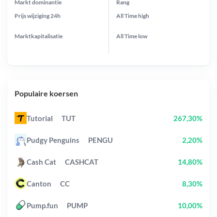
Markt dominantie
Rang
Prijs wijziging
24h
All Time
high
Marktkapitalisatie
All Time
low
Populaire koersen
Tutorial
TUT
267,30%
Pudgy Penguins
PENGU
2,20%
Cash Cat
CASHCAT
14,80%
Canton
CC
8,30%
Pump.fun
PUMP
10,00%