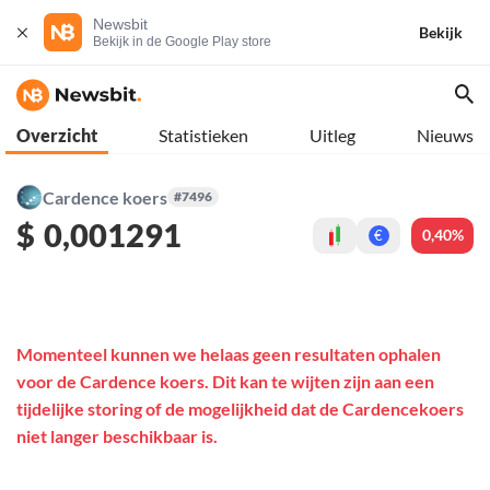
Newsbit
Bekijk
Bekijk in de Google Play store
Overzicht
Statistieken
Uitleg
Nieuws
Cardence koers
#7496
$
0,001291
0,40%
€
Momenteel kunnen we helaas geen resultaten ophalen
voor de Cardence koers. Dit kan te wijten zijn aan een
tijdelijke storing of de mogelijkheid dat de Cardencekoers
niet langer beschikbaar is.