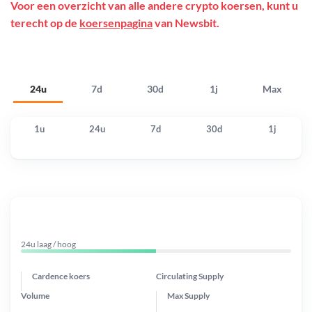
Voor een overzicht van alle andere crypto koersen, kunt u
terecht op de
koersenpagina
van Newsbit.
24u
7d
30d
1j
Max
1u
24u
7d
30d
1j
24u laag / hoog
Cardence koers
Circulating Supply
Volume
Max Supply