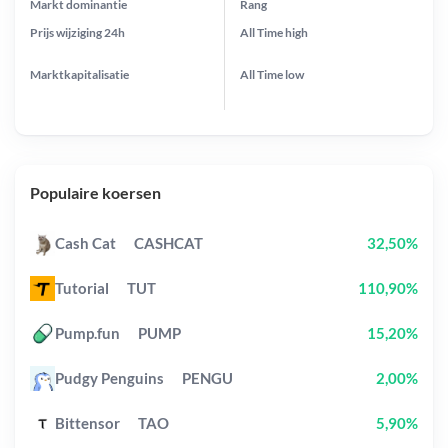
Markt dominantie
Rang
Prijs wijziging
24h
All Time
high
Marktkapitalisatie
All Time
low
Populaire koersen
Cash Cat
CASHCAT
32,50%
Tutorial
TUT
110,90%
Pump.fun
PUMP
15,20%
Pudgy Penguins
PENGU
2,00%
Bittensor
TAO
5,90%