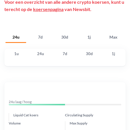
Voor een overzicht van alle andere crypto koersen, kunt u
terecht op de
koersenpagina
van Newsbit.
24u
7d
30d
1j
Max
1u
24u
7d
30d
1j
24u laag / hoog
Liquid Cat koers
Circulating Supply
Volume
Max Supply