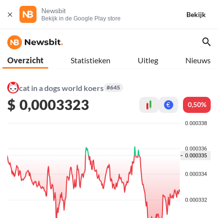
Newsbit
Bekijk
Bekijk in de Google Play store
Overzicht
Statistieken
Uitleg
Nieuws
cat in a dogs world koers
#645
$
0,0003323
0,50%
€