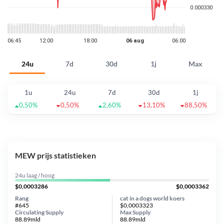
24u
7d
30d
1j
Max
1u
24u
7d
30d
1j
0,50%
0,50%
2,60%
13,10%
88,50%
MEW prijs statistieken
24u laag / hoog
$0,0003286
$0,0003362
Rang
cat in a dogs world koers
#645
$0,0003323
Circulating Supply
Max Supply
88.89mld
88.89mld