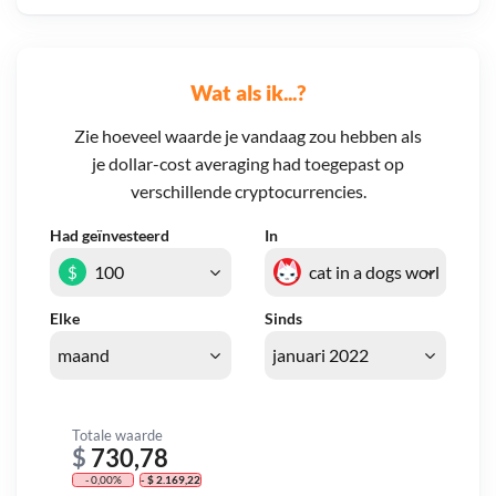
Wat als ik...?
Zie hoeveel waarde je vandaag zou hebben als
je dollar-cost averaging had toegepast op
verschillende cryptocurrencies.
Had geïnvesteerd
In
$
Elke
Sinds
Totale waarde
$
730,78
- 0,00%
- $ 2.169,22