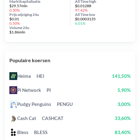
Marktkapitalisatie
All Time
high
$29.57mln
$0,01288
0,30%
97,42%
Prijs wijziging
24u
All Time
low
$0,01
$0,0003135
0,50%
6,01%
Volume 24u
$1.86mln
Populaire koersen
Heima
HEI
141,50%
Pi Network
PI
5,90%
Pudgy Penguins
PENGU
3,00%
Cash Cat
CASHCAT
33,60%
Bless
BLESS
83,40%