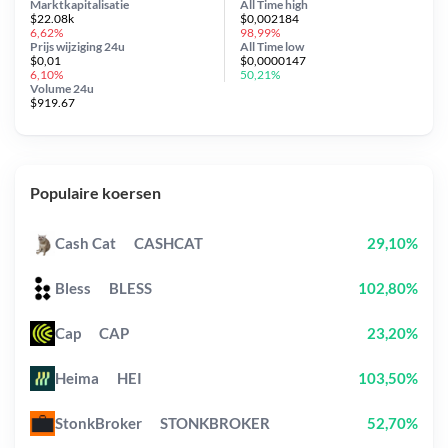
Marktkapitalisatie
All Time
high
$22.08k
$0,002184
6,62%
98,99%
Prijs wijziging
24u
All Time
low
$0,01
$0,0000147
6,10%
50,21%
Volume 24u
$919.67
Populaire koersen
Cash Cat
CASHCAT
29,10%
Bless
BLESS
102,80%
Cap
CAP
23,20%
Heima
HEI
103,50%
StonkBroker
STONKBROKER
52,70%