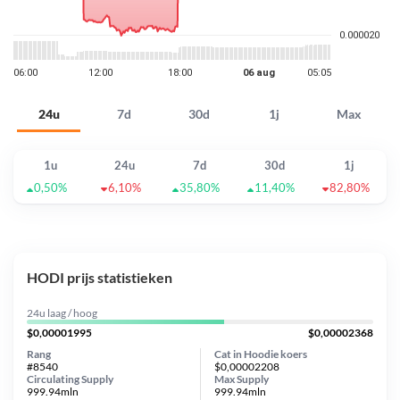
24u
7d
30d
1j
Max
1u
24u
7d
30d
1j
0,50%
6,10%
35,80%
11,40%
82,80%
HODI prijs statistieken
24u laag / hoog
$0,00001995
$0,00002368
Rang
Cat in Hoodie koers
#8540
$0,00002208
Circulating Supply
Max Supply
999.94mln
999.94mln