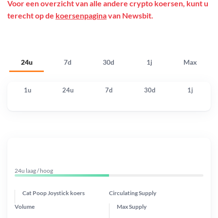
Voor een overzicht van alle andere crypto koersen, kunt u
terecht op de
koersenpagina
van Newsbit.
24u
7d
30d
1j
Max
1u
24u
7d
30d
1j
24u laag / hoog
Cat Poop Joystick koers
Circulating Supply
Volume
Max Supply