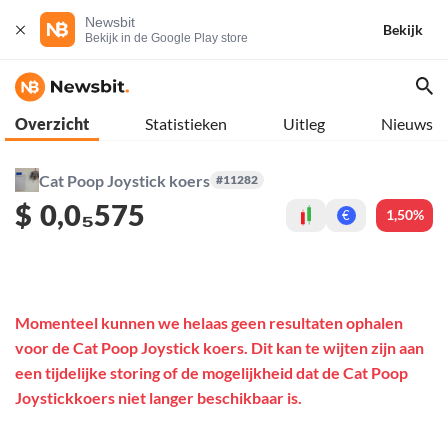
Newsbit
Bekijk
Bekijk in de Google Play store
Overzicht
Statistieken
Uitleg
Nieuws
Cat Poop Joystick koers
#11282
$
0,0₅575
1,50%
€
Momenteel kunnen we helaas geen resultaten ophalen
voor de Cat Poop Joystick koers. Dit kan te wijten zijn aan
een tijdelijke storing of de mogelijkheid dat de Cat Poop
Joystickkoers niet langer beschikbaar is.