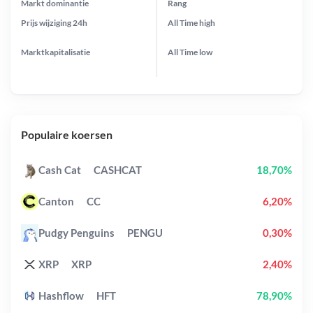
Markt dominantie
Rang
Prijs wijziging
24h
All Time
high
Marktkapitalisatie
All Time
low
Populaire koersen
Cash Cat
CASHCAT
18,70%
Canton
CC
6,20%
Pudgy Penguins
PENGU
0,30%
XRP
XRP
2,40%
Hashflow
HFT
78,90%