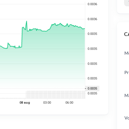
CA
Mo
Pr
Ma
V