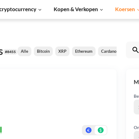
cryptocurrency
Kopen & Verkopen
Koersen
s
Alle
Bitcoin
XRP
Ethereum
Cardano
Shiba I
#8455
M
Be
On
€
$