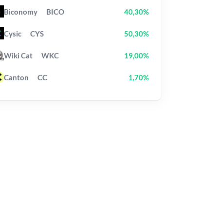
Biconomy
BICO
40,30%
Cysic
CYS
50,30%
Wiki Cat
WKC
19,00%
Canton
CC
1,70%