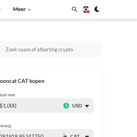
Meer
nu
Dogecoin
Solana
BNB
ooncat CAT kopen
taal met
$
tvang