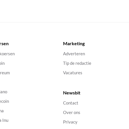
rsen
Marketing
 koersen
Adverteren
oin
Tip de redactie
ereum
Vacatures
dano
Newsbit
ecoin
Contact
na
Over ons
a Inu
Privacy