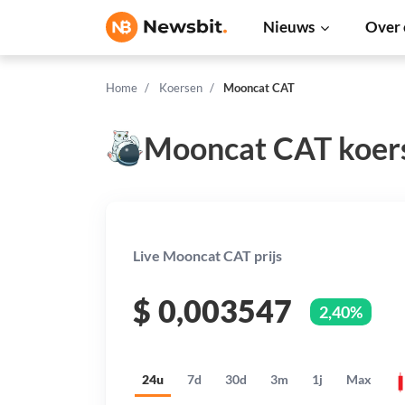
Nieuws
Over 
Home
Koersen
Mooncat CAT
Mooncat CAT koer
Live Mooncat CAT prijs
$
0,003547
2,40%
24u
7d
30d
3m
1j
Max