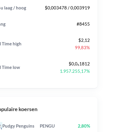
u laag / hoog
$0,003478 / 0,003919
ang
#8455
$2,12
l Time
high
99,83%
$0,0₆1812
l Time
low
1.957.255,17%
pulaire koersen
Pudgy Penguins
PENGU
2,80%