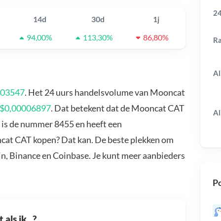
24
14d
30d
1j
94,00%
113,30%
86,80%
R
Al
003547
. Het 24 uurs handelsvolume van Mooncat
$0,00006897
. Dat betekent dat de Mooncat CAT
Al
 is de nummer 8455 en heeft een
ncat CAT kopen? Dat kan. De beste plekken om
n, Binance en Coinbase. Je kunt meer aanbieders
Po
als ik...?