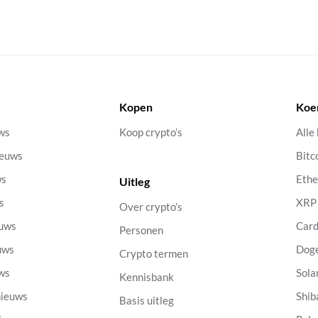
Kopen
Koe
uws
Koop crypto’s
Alle
ieuws
Bitc
ws
Eth
Uitleg
s
XRP
Over crypto’s
euws
Car
Personen
uws
Dog
Crypto termen
uws
Sola
Kennisbank
nieuws
Shib
Basis uitleg