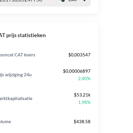
T prijs statistieken
oncat CAT koers
$0,003547
$0,00006897
ijs wijziging
24u
2,40%
$53.21k
rktkapitalisatie
1,98%
olume
$438.58