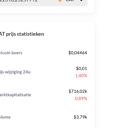
T prijs statistieken
tcoin koers
$0,04464
$0,01
ijs wijziging
24u
1,40%
$716.02k
rktkapitalisatie
0,89%
olume
$3.79k