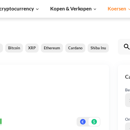
cryptocurrency
Kopen & Verkopen
Koersen
Bitcoin
XRP
Ethereum
Cardano
Shiba Inu
Dogecoin
C
Be
On
€
$