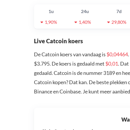
1u
24u
7d
1,90%
1,40%
29,80%
Live Catcoin koers
De Catcoin koers van vandaag is
$0,04464
$3.795. De koers is gedaald met
$0,01
. Dat
gedaald. Catcoin is de nummer 3189 en heef
Catcoin kopen? Dat kan. De beste plekken o
Binance en Coinbase. Je kunt meer aanbie
Wat 