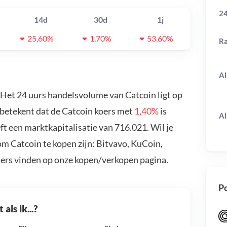
24
14d
30d
1j
25,60%
1,70%
53,60%
R
Al
. Het 24 uurs handelsvolume van Catcoin ligt op
 betekent dat de Catcoin koers met
1,40%
is
Al
t een marktkapitalisatie van 716.021. Wil je
m Catcoin te kopen zijn: Bitvavo, KuCoin,
ders vinden op onze kopen/verkopen pagina.
Po
als ik...?