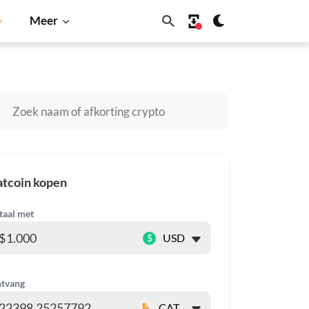
Meer
Solana
BNB
atcoin kopen
taal met
$
tvang