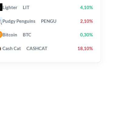
Lighter
LIT
4,10%
Pudgy Penguins
PENGU
2,10%
Bitcoin
BTC
0,30%
Cash Cat
CASHCAT
18,10%