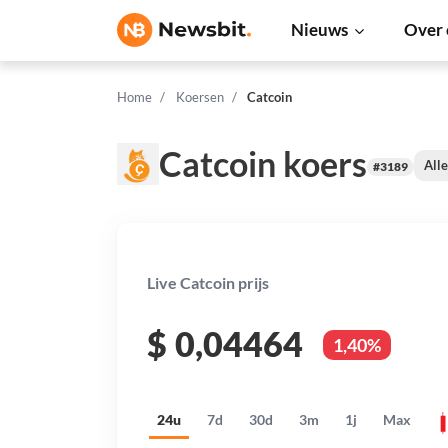
Nieuws
Over 
Home
Koersen
Catcoin
Catcoin koers
Alle
#3189
Live Catcoin prijs
$
0,04464
1,40%
24u
7d
30d
3m
1j
Max