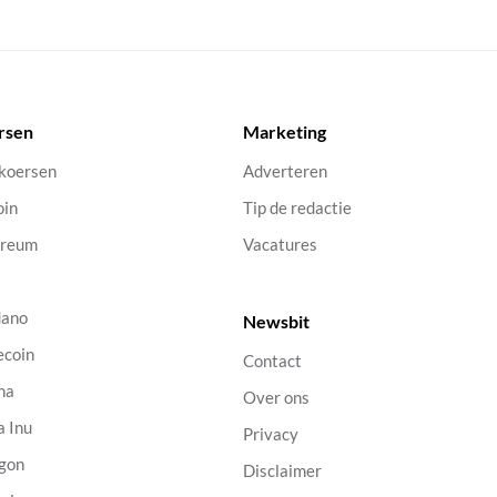
rsen
Marketing
 koersen
Adverteren
oin
Tip de redactie
ereum
Vacatures
dano
Newsbit
ecoin
Contact
na
Over ons
a Inu
Privacy
gon
Disclaimer