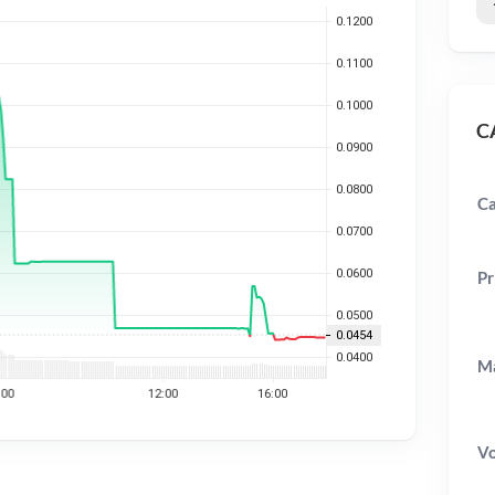
CA
Ca
Pr
Ma
V