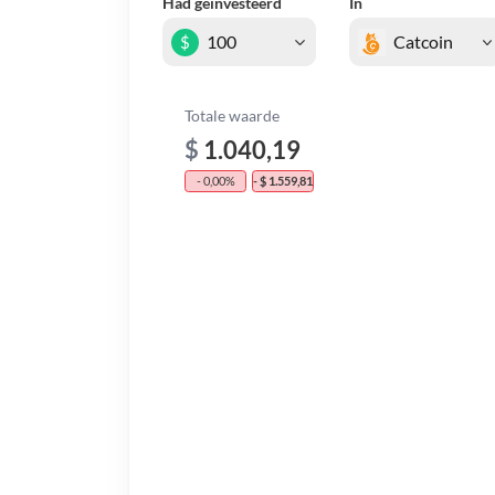
Had geïnvesteerd
In
$
Totale waarde
$
1.040,19
- 0,00%
- $ 1.559,81