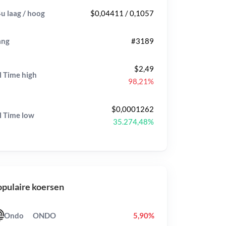
u laag / hoog
$0,04411 / 0,1057
ang
#3189
$2,49
l Time
high
98,21%
$0,0001262
l Time
low
35.274,48%
pulaire koersen
Ondo
ONDO
5,90%