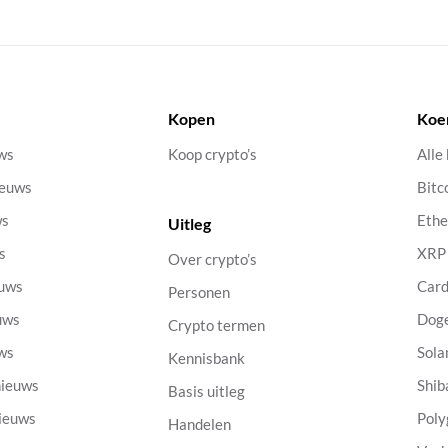
Kopen
Koe
uws
Koop crypto’s
Alle
ieuws
Bitc
ws
Eth
Uitleg
s
XRP
Over crypto’s
euws
Car
Personen
uws
Dog
Crypto termen
uws
Sola
Kennisbank
nieuws
Shib
Basis uitleg
nieuws
Poly
Handelen