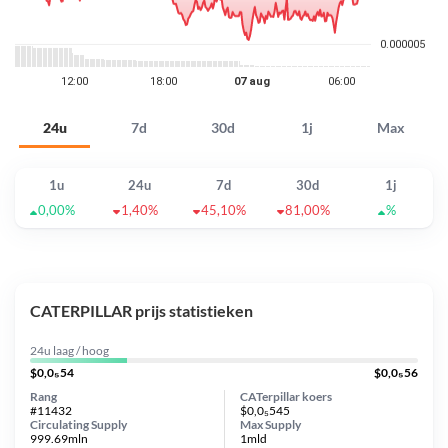
24u
7d
30d
1j
Max
1u
24u
7d
30d
1j
0,00%
1,40%
45,10%
81,00%
%
CATERPILLAR prijs statistieken
24u laag / hoog
$0,0₅54
$0,0₅56
Rang
CATerpillar koers
#11432
$0,0₅545
Circulating Supply
Max Supply
999.69mln
1mld