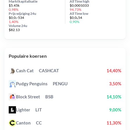
Marktkapitalisatie
All Time
high
$5.45k
$0,0001033
0,98%
94,73%
Prijs wijziging
24u
All Time
low
$0,0₇-534
$0,0₅54
1,40%
0,90%
Volume 24u
$82.13
Populaire koersen
Cash Cat
CASHCAT
14,40%
Pudgy Penguins
PENGU
3,50%
Block Street
BSB
14,10%
Lighter
LIT
9,00%
Canton
CC
11,30%