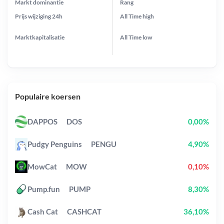
Markt dominantie
Rang
Prijs wijziging
24h
All Time
high
Marktkapitalisatie
All Time
low
Populaire koersen
DAPPOS
DOS
0,00%
Pudgy Penguins
PENGU
4,90%
MowCat
MOW
0,10%
Pump.fun
PUMP
8,30%
Cash Cat
CASHCAT
36,10%