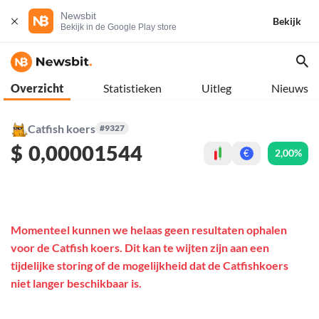
Newsbit
Bekijk
Bekijk in de Google Play store
Overzicht
Statistieken
Uitleg
Nieuws
Catfish koers
#9327
$
0,00001544
2,00%
€
Momenteel kunnen we helaas geen resultaten ophalen
voor de Catfish koers. Dit kan te wijten zijn aan een
tijdelijke storing of de mogelijkheid dat de Catfishkoers
niet langer beschikbaar is.