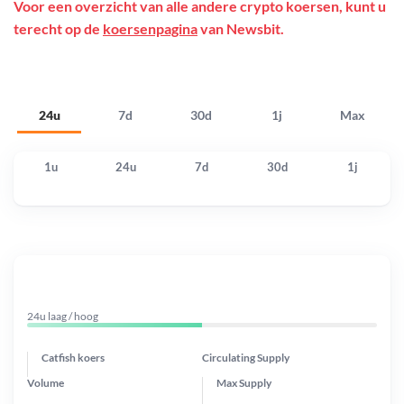
Voor een overzicht van alle andere crypto koersen, kunt u
terecht op de
koersenpagina
van Newsbit.
24u
7d
30d
1j
Max
1u
24u
7d
30d
1j
24u laag / hoog
Catfish koers
Circulating Supply
Volume
Max Supply